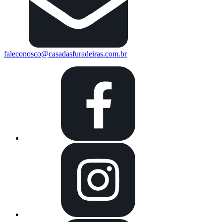
faleconosco@casadasfuradeiras.com.br