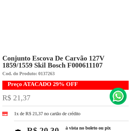
Conjunto Escova De Carvão 127V
1859/1559 Skil Bosch F000611107
Cod. do Produto: 0137263
Preço ATACADO
29%
OFF
R$ 21,37
1x
de
R$ 21,37
no cartão de crédito
à vista no boleto ou pix
R$ 20,30