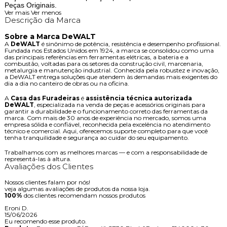
Peças Originais.
Ver mais
Ver menos
Descrição da Marca
Sobre a Marca DeWALT
A
DeWALT
é sinônimo de potência, resistência e desempenho profissional.
Fundada nos Estados Unidos em 1924, a marca se consolidou como uma
das principais referências em ferramentas elétricas, a bateria e a
combustão, voltadas para os setores da construção civil, marcenaria,
metalurgia e manutenção industrial. Conhecida pela robustez e inovação,
a DeWALT entrega soluções que atendem às demandas mais exigentes do
dia a dia no canteiro de obras ou na oficina.
A
Casa das Furadeiras
é
assistência técnica autorizada
DeWALT
, especializada na venda de peças e acessórios originais para
garantir a durabilidade e o funcionamento correto das ferramentas da
marca. Com mais de 30 anos de experiência no mercado, somos uma
empresa sólida e confiável, reconhecida pela excelência no atendimento
técnico e comercial. Aqui, oferecemos suporte completo para que você
tenha tranquilidade e segurança ao cuidar do seu equipamento.
Trabalhamos com as melhores marcas — e com a responsabilidade de
representá-las à altura.
Avaliações dos Clientes
Nossos clientes falam por nós!
veja algumas avaliações de produtos da nossa loja.
100%
dos clientes recomendam nossos produtos
Eroni D.
15/06/2026
Eu recomendo esse produto.