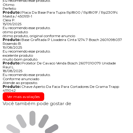
Eu recomendo esse produto.
Otimo
Perfeito
Produto:
Placa Da Base Para Tupia Rp1800 / Rp1801F / Rp2301Fc
Makita / 450951-1
Cleia P.
15/09/2025
Eu recomendo esse produto.
otimo produto
ótimo produto, original conforme anuncio
Produto:
Base Grafitada P Lixadeira Cinta 1274.7 Bosch 2601098037
Rosendo B.
19/08/2025
Eu recomendo esse produto.
excelente produto
muito bom produto
Produto:
Protetor De Cavaco Venda Bosch 2607010079 Unidade
Raul L.
18/08/2025
Eu recomendo esse produto.
Conforme anunciado
Atende ao proposito.
Produto:
Chave Aperto Da Faca Para Cortadores De Grama Trapp
4111042
Ver mais avaliações
Você também pode gostar de