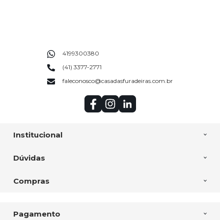
4199300380
(41) 3377-2771
faleconosco@casadasfuradeiras.com.br
Institucional
Dúvidas
Compras
Pagamento