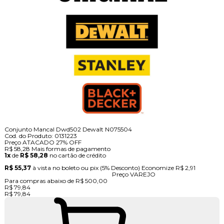
Conjunto Mancal Dwd502 Dewalt N075504
Cod. do Produto: 0131223
Preço ATACADO
27%
OFF
R$ 58,28
Mais formas de pagamento
1x
de
R$ 58,28
no cartão de crédito
R$ 55,37
à vista no boleto ou pix
(5% Desconto)
Economize
R$ 2,91
Preço VAREJO
Para compras abaixo de R$ 500,00
R$ 79,84
R$ 79,84