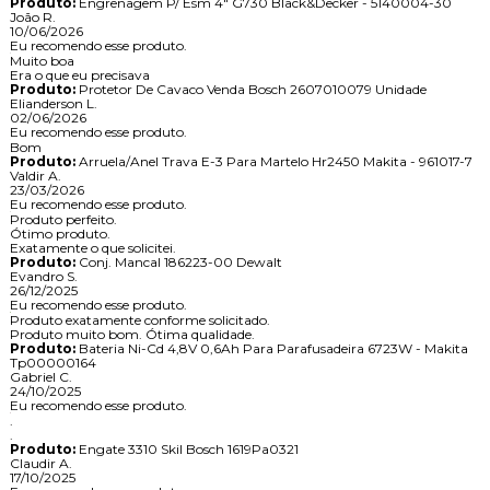
Produto:
Engrenagem P/ Esm 4" G730 Black&Decker - 5140004-30
João R.
10/06/2026
Eu recomendo esse produto.
Muito boa
Era o que eu precisava
Produto:
Protetor De Cavaco Venda Bosch 2607010079 Unidade
Elianderson L.
02/06/2026
Eu recomendo esse produto.
Bom
Produto:
Arruela/Anel Trava E-3 Para Martelo Hr2450 Makita - 961017-7
Valdir A.
23/03/2026
Eu recomendo esse produto.
Produto perfeito.
Ótimo produto.
Exatamente o que solicitei.
Produto:
Conj. Mancal 186223-00 Dewalt
Evandro S.
26/12/2025
Eu recomendo esse produto.
Produto exatamente conforme solicitado.
Produto muito bom. Ótima qualidade.
Produto:
Bateria Ni-Cd 4,8V 0,6Ah Para Parafusadeira 6723W - Makita
Tp00000164
Gabriel C.
24/10/2025
Eu recomendo esse produto.
.
.
Produto:
Engate 3310 Skil Bosch 1619Pa0321
Claudir A.
17/10/2025