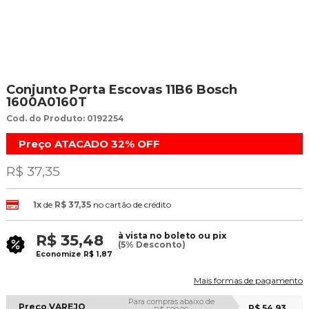
Conjunto Porta Escovas 11B6 Bosch
1600A0160T
Cod. do Produto: 0192254
Preço ATACADO
32%
OFF
R$ 37,35
1x
de
R$ 37,35
no cartão de crédito
à vista no boleto ou pix
R$ 35,48
(5% Desconto)
Economize
R$ 1,87
Mais formas de pagamento
Para compras abaixo de
Preço VAREJO
R$ 54,93