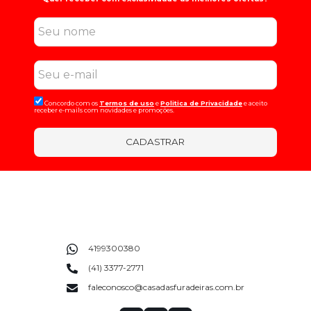
Concordo com os
Termos de uso
e
Politica de Privacidade
e aceito
receber e-mails com novidades e promoções.
CADASTRAR
4199300380
(41) 3377-2771
faleconosco@casadasfuradeiras.com.br