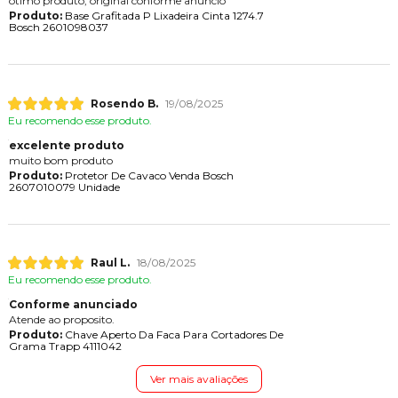
ótimo produto, original conforme anuncio
Produto:
Base Grafitada P Lixadeira Cinta 1274.7
Bosch 2601098037
Rosendo B.
19/08/2025
Eu recomendo esse produto.
excelente produto
muito bom produto
Produto:
Protetor De Cavaco Venda Bosch
2607010079 Unidade
Raul L.
18/08/2025
Eu recomendo esse produto.
Conforme anunciado
Atende ao proposito.
Produto:
Chave Aperto Da Faca Para Cortadores De
Grama Trapp 4111042
Ver mais avaliações