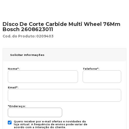
Disco De Corte Carbide Multi Wheel 76Mm
Bosch 2608623011
Cod. do Produto: 0209403
Solicitar Informações
Nome
*
:
Telefone
*
:
Email
*
:
*Endereço:
Quero receber por e-mail ofertas e novidades da
loja virtual. A frequência de envios pode variar de
acordo com a interação do cliente.