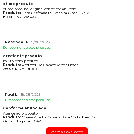
otimo produto
ótimo produto, original conforme anuncio
Produto:
Base Grafitada P Lixadeira Cinta 1274.7
Bosch 2601098037
Rosendo B.
19/08/2025
Eu recomendo esse produto.
excelente produto
muito bom produto
Produto:
Protetor De Cavaco Venda Bosch
2607010079 Unidade
Raul L.
18/08/2025
Eu recomendo esse produto.
Conforme anunciado
Atende ao proposito.
Produto:
Chave Aperto Da Faca Para Cortadores De
Grama Trapp 4111042
Ver mais avaliações