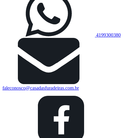
4199300380
faleconosco@casadasfuradeiras.com.br