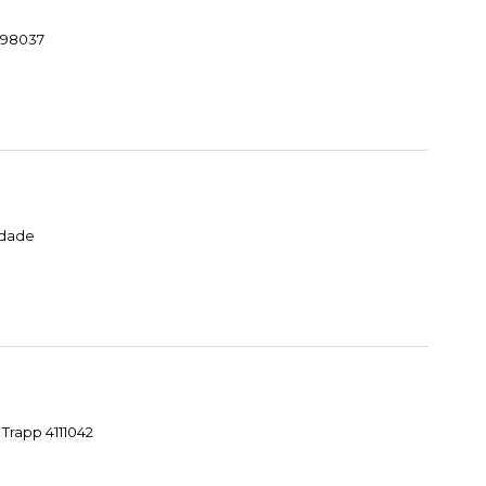
1098037
idade
Trapp 4111042