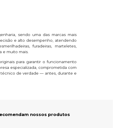
genharia, sendo uma das marcas mais
 precisão e alto desempenho, atendendo
rilhadeiras, furadeiras, marteletes,
a e muito mais.
riginais para garantir o funcionamento
presa especializada, comprometida com
e técnico de verdade — antes, durante e
 recomendam nossos produtos