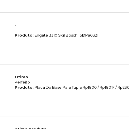
.
.
Produto:
Engate 3310 Skil Bosch 1619Pa0321
Otimo
Perfeito
Produto:
Placa Da Base Para Tupia Rp1800 / Rp1801F / Rp2301
otimo produto