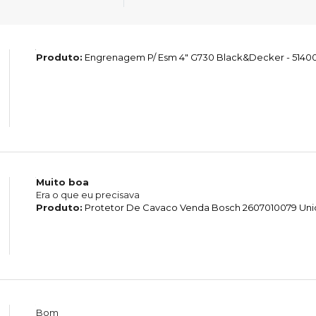
Produto:
Engrenagem P/ Esm 4" G730 Black&Decker - 5140
Muito boa
Era o que eu precisava
Produto:
Protetor De Cavaco Venda Bosch 2607010079 Un
Bom