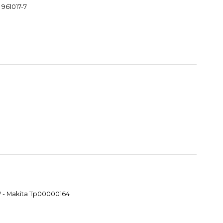
 961017-7
W - Makita Tp00000164