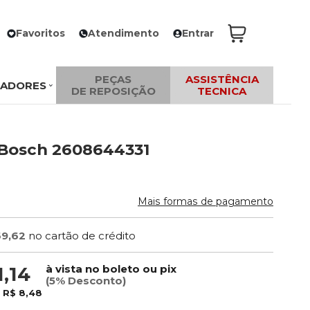
Favoritos
Atendimento
Entrar
PEÇAS
ASSISTÊNCIA
ZADORES
DE REPOSIÇÃO
TECNICA
- Bosch 2608644331
Mais formas de pagamento
69,62
no cartão de crédito
à vista no boleto ou pix
1,14
(5% Desconto)
e
R$ 8,48