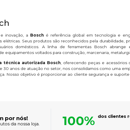
sch
 e inovação, a
Bosch
é referência global em tecnologia e en
 elétricas. Seus produtos são reconhecidos pela durabilidade,
suários domésticos. A linha de ferramentas Bosch abrange esme
de equipamentos voltados para construção, marcenaria, metalurgi
ia técnica autorizada Bosch
, oferecendo peças e acessórios o
 de 30 anos de atuação no setor, nos consolidamos como uma em
ça. Nosso objetivo é proporcionar ao cliente segurança e suport
100%
dos clientes
m por nós!
tos da nossa loja.