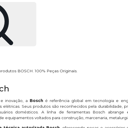
 produtos BOSCH. 100% Peças Originais.
sch
 e inovação, a
Bosch
é referência global em tecnologia e en
 elétricas. Seus produtos são reconhecidos pela durabilidade,
suários domésticos. A linha de ferramentas Bosch abrange esme
de equipamentos voltados para construção, marcenaria, metalurgi
ia técnica autorizada Bosch
, oferecendo peças e acessórios o