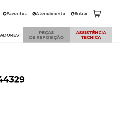
Favoritos
Atendimento
Entrar
PEÇAS
ASSISTÊNCIA
ZADORES
DE REPOSIÇÃO
TECNICA
644329