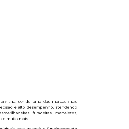
genharia, sendo uma das marcas mais
 precisão e alto desempenho, atendendo
rilhadeiras, furadeiras, marteletes,
a e muito mais.
riginais para garantir o funcionamento