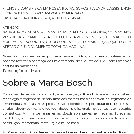
- TEMOS 3 LOJAS FÍSICA EM NOSSA REGIÃO, SOMOS REVENDA E ASSISTENCIA
TÉCNICA DAS MELHORES MARCAS DO MERCADO.
CASA DAS FURADEIRAS - PEÇAS 100% ORIGINAIS
ATENÇÃO:
GARANTIA 03 MESES APENAS PARA DEFEITO DE FABRICAÇÃO. NÃO NOS
RESPONSABILIZAMOS POR DEFEITOS PROVENIENTES DE MAL USO,
MONTAGEM INCORRETA, OU DECORRENTE DE DEMAIS PEÇAS QUE PODEM
AFETAR O FUNCIONAMENTO TOTAL DA MÁQUINA.
*Aviso: Compras realizadas por uma pessoa jurídica, em operação interestadual
poderão receber a cobrança de um diferencial de alíquota de ICMS pelo Estado de
destino da mercadoria.
Descrição da Marca
Sobre a Marca Bosch
Com mais de um século de tradição e inovação, a
Bosch
é referência global em
tecnologia e engenharia, sendo uma das marcas mais confiáveis no segmento de
ferramentas elétricas. Seus produtos são reconhecidos pela durabilidade, precisão
e alto desempenho, atendendo desde profissionais exigentes até usuários
domésticos. A linha de ferramentas Bosch abrange esmerilhadeiras, furadeiras,
marteletes, parafusadeiras e uma ampla variedade de equipamentos voltados para
construção, marcenaria, metalurgia e muito mais.
A
Casa das Furadeiras
é
assistência técnica autorizada Bosch
,