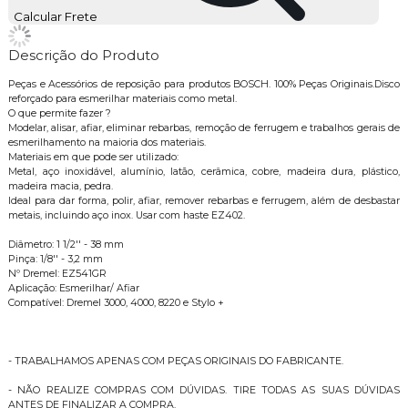
Calcular Frete
Descrição do Produto
Peças e Acessórios de reposição para produtos BOSCH. 100% Peças Originais.Disco
reforçado para esmerilhar materiais como metal.
O que permite fazer ?
Modelar, alisar, afiar, eliminar rebarbas, remoção de ferrugem e trabalhos gerais de
esmerilhamento na maioria dos materiais.
Materiais em que pode ser utilizado:
Metal, aço inoxidável, alumínio, latão, cerâmica, cobre, madeira dura, plástico,
madeira macia, pedra.
Ideal para dar forma, polir, afiar, remover rebarbas e ferrugem, além de desbastar
metais, incluindo aço inox. Usar com haste EZ402.
Diâmetro: 1 1/2'' - 38 mm
Pinça: 1/8'' - 3,2 mm
Nº Dremel: EZ541GR
Aplicação: Esmerilhar/ Afiar
Compatível: Dremel 3000, 4000, 8220 e Stylo +
- TRABALHAMOS APENAS COM PEÇAS ORIGINAIS DO FABRICANTE.
- NÃO REALIZE COMPRAS COM DÚVIDAS. TIRE TODAS AS SUAS DÚVIDAS
ANTES DE FINALIZAR A COMPRA.