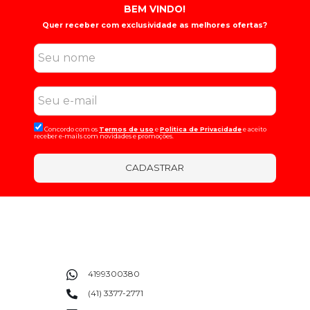
BEM VINDO!
Quer receber com exclusividade as melhores ofertas?
Concordo com os
Termos de uso
e
Politica de Privacidade
e aceito
receber e-mails com novidades e promoções.
CADASTRAR
4199300380
(41) 3377-2771