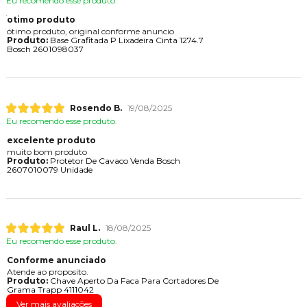
Eu recomendo esse produto.
otimo produto
ótimo produto, original conforme anuncio
Produto:
Base Grafitada P Lixadeira Cinta 1274.7
Bosch 2601098037
Rosendo B.
19/08/2025
Eu recomendo esse produto.
excelente produto
muito bom produto
Produto:
Protetor De Cavaco Venda Bosch
2607010079 Unidade
Raul L.
18/08/2025
Eu recomendo esse produto.
Conforme anunciado
Atende ao proposito.
Produto:
Chave Aperto Da Faca Para Cortadores De
Grama Trapp 4111042
Ver mais avaliações