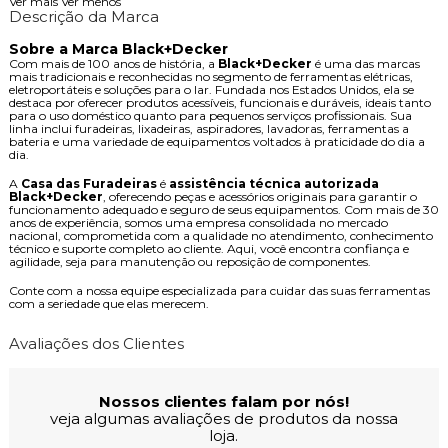
Ver mais
Ver menos
Descrição da Marca
Sobre a Marca Black+Decker
Com mais de 100 anos de história, a
Black+Decker
é uma das marcas
mais tradicionais e reconhecidas no segmento de ferramentas elétricas,
eletroportáteis e soluções para o lar. Fundada nos Estados Unidos, ela se
destaca por oferecer produtos acessíveis, funcionais e duráveis, ideais tanto
para o uso doméstico quanto para pequenos serviços profissionais. Sua
linha inclui furadeiras, lixadeiras, aspiradores, lavadoras, ferramentas a
bateria e uma variedade de equipamentos voltados à praticidade do dia a
dia.
A
Casa das Furadeiras
é
assistência técnica autorizada
Black+Decker
, oferecendo peças e acessórios originais para garantir o
funcionamento adequado e seguro de seus equipamentos. Com mais de 30
anos de experiência, somos uma empresa consolidada no mercado
nacional, comprometida com a qualidade no atendimento, conhecimento
técnico e suporte completo ao cliente. Aqui, você encontra confiança e
agilidade, seja para manutenção ou reposição de componentes.
Conte com a nossa equipe especializada para cuidar das suas ferramentas
com a seriedade que elas merecem.
Avaliações dos Clientes
Nossos clientes falam por nós!
veja algumas avaliações de produtos da nossa
loja.