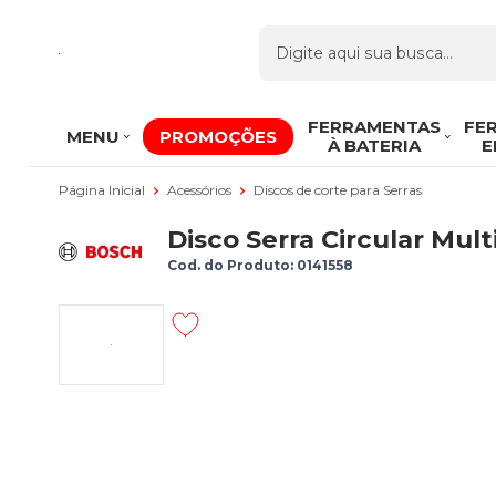
FERRAMENTAS
FE
MENU
PROMOÇÕES
À BATERIA
E
Página Inicial
Acessórios
Discos de corte para Serras
Disco Serra Circular Mu
Cod. do Produto: 0141558