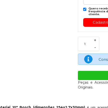
Quero recebe
frequência d
cliente.
+
-
Cons
Peças e Acessór
Originais.
material 10" Bosch (dimensões 254x2.7x30mm)
é um acessóri