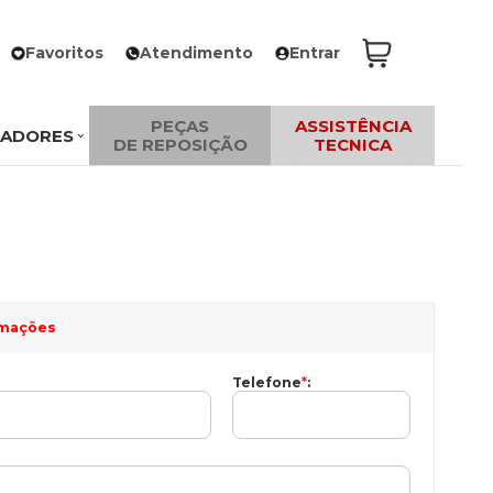
Favoritos
Atendimento
Entrar
PEÇAS
ASSISTÊNCIA
ZADORES
DE REPOSIÇÃO
TECNICA
ormações
Telefone
*
: