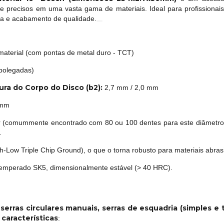
s e precisos em uma vasta gama de materiais. Ideal para profissiona
ncia e acabamento de qualidade.
imaterial (com pontas de metal duro - TCT)
polegadas)
ura do Corpo do Disco (b2):
2,7 mm / 2,0 mm
mm
 (comummente encontrado com 80 ou 100 dentes para este diâmetro e 
.
Low Triple Chip Ground), o que o torna robusto para materiais abras
emperado SK5, dimensionalmente estável (> 40 HRC).
erras circulares manuais, serras de esquadria (simples e
características
: