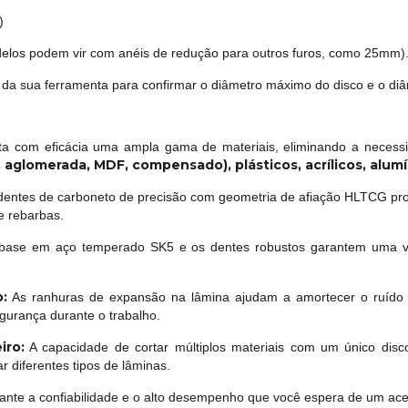
)
los podem vir com anéis de redução para outros furos, como 25mm)
da sua ferramenta para confirmar o diâmetro máximo do disco e o diâ
a com eficácia uma ampla gama de materiais, eliminando a necessi
, aglomerada, MDF, compensado), plásticos, acrílicos, alum
entes de carboneto de precisão com geometria de afiação HLTCG pro
e rebarbas.
base em aço temperado SK5 e os dentes robustos garantem uma vi
:
As ranhuras de expansão na lâmina ajudam a amortecer o ruído e
gurança durante o trabalho.
iro:
A capacidade de cortar múltiplos materiais com um único disc
 diferentes tipos de lâminas.
nte a confiabilidade e o alto desempenho que você espera de um ace