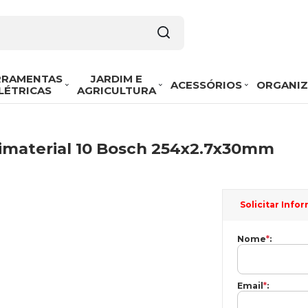
RRAMENTAS
JARDIM E
ACESSÓRIOS
ORGANI
LÉTRICAS
AGRICULTURA
ltimaterial 10 Bosch 254x2.7x30mm
Solicitar Inf
Nome
*
:
Email
*
: