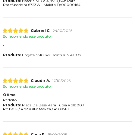
Produto:
Bateria Ni-Cd 4,8V 0,6Ah Para
Parafusadeira 6723W - Makita Tp00000164
Gabriel C.
24/10/2025
Eu recomendo esse produto.
.
.
Produto:
Engate 3310 Skil Bosch 1619Pa0321
Claudir A.
17/10/2025
Eu recomendo esse produto.
Otimo
Perfeito
Produto:
Placa Da Base Para Tupia Rp1800 /
Rp1801F / Rp2301Fc Makita / 450951-1
Cleia P.
15/09/2025