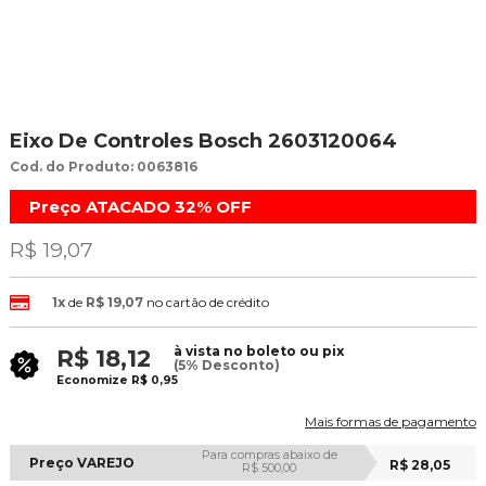
Eixo De Controles Bosch 2603120064
Cod. do Produto: 0063816
Preço ATACADO
32%
OFF
R$ 19,07
1x
de
R$ 19,07
no cartão de crédito
à vista no boleto ou pix
R$ 18,12
(5% Desconto)
Economize
R$ 0,95
Mais formas de pagamento
Para compras abaixo de
Preço VAREJO
R$ 28,05
R$ 500,00