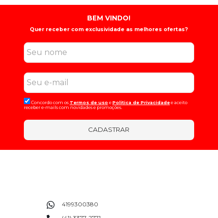
BEM VINDO!
Quer receber com exclusividade as melhores ofertas?
Concordo com os
Termos de uso
e
Politica de Privacidade
e aceito
receber e-mails com novidades e promoções.
CADASTRAR
4199300380
(41) 3377-2771