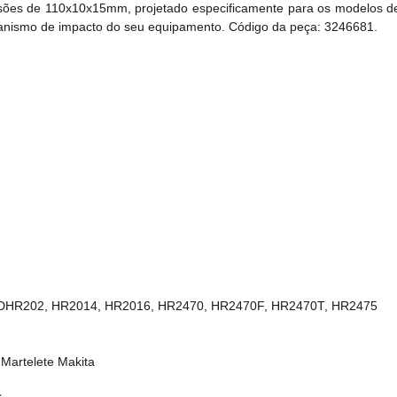
nsões de 110x10x15mm, projetado especificamente para os modelos 
canismo de impacto do seu equipamento. Código da peça: 3246681.
, DHR202, HR2014, HR2016, HR2470, HR2470F, HR2470T, HR2475
Martelete Makita