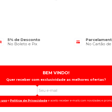
5% de Desconto
Parcelament
No Boleto e Pix
No Cartão de
BEM VINDO!
Quer receber com exclusividade as melhores ofertas?
 uso
e
Politica de Privacidade
e aceito receber e-mails com novidades e promo