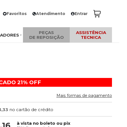
Favoritos
Atendimento
Entrar
PEÇAS
ASSISTÊNCIA
ZADORES
DE REPOSIÇÃO
TECNICA
ACADO
21%
OFF
Mais formas de pagamento
3,33
no cartão de crédito
à vista no boleto ou pix
,16