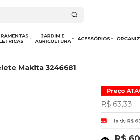
RRAMENTAS
JARDIM E
ACESSÓRIOS
ORGANI
LÉTRICAS
AGRICULTURA
lete Makita 3246681
Preço AT
R$ 63,33
1x
de
R$ 6
R$ 60