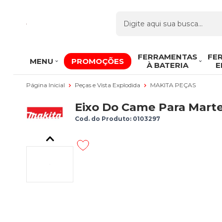
FERRAMENTAS
FE
MENU
PROMOÇÕES
À BATERIA
E
Página Inicial
Peças e Vista Explodida
MAKITA PEÇAS
Eixo Do Came Para Marte
Cod. do Produto: 0103297