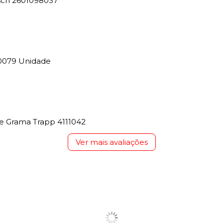
osch 2601098037
0079 Unidade
e Grama Trapp 4111042
Ver mais avaliações