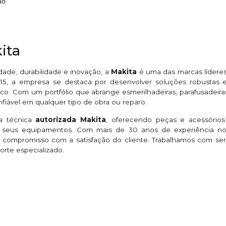
ão
ita
ade, durabilidade e inovação, a
Makita
é uma das marcas líderes
5, a empresa se destaca por desenvolver soluções robustas e 
co. Com um portfólio que abrange esmerilhadeiras, parafusadeiras,
iável em qualquer tipo de obra ou reparo.
ia técnica
autorizada Makita
, oferecendo peças e acessórios
eus equipamentos. Com mais de 30 anos de experiência no 
 compromisso com a satisfação do cliente. Trabalhamos com se
orte especializado.