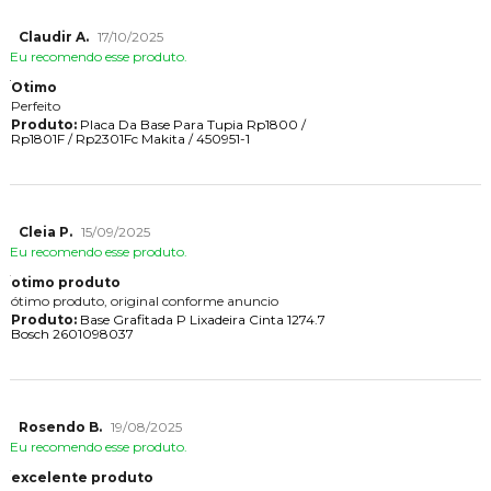
Claudir A.
17/10/2025
Eu recomendo esse produto.
Otimo
Perfeito
Produto:
Placa Da Base Para Tupia Rp1800 /
Rp1801F / Rp2301Fc Makita / 450951-1
Cleia P.
15/09/2025
Eu recomendo esse produto.
otimo produto
ótimo produto, original conforme anuncio
Produto:
Base Grafitada P Lixadeira Cinta 1274.7
Bosch 2601098037
Rosendo B.
19/08/2025
Eu recomendo esse produto.
excelente produto