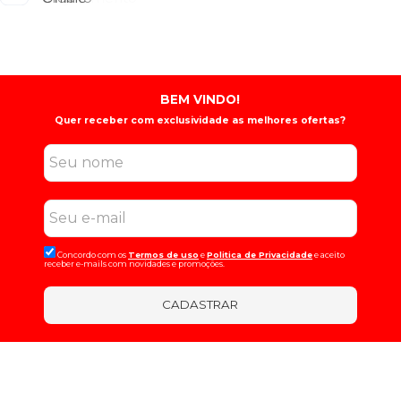
BEM VINDO!
Quer receber com exclusividade as melhores ofertas?
Concordo com os
Termos de uso
e
Politica de Privacidade
e aceito
receber e-mails com novidades e promoções.
CADASTRAR