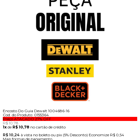
Encosto Do Guia Dewalt 1004686-16
Cod. do Produto: 0155364
Preço ATACADO
27%
OFF
R$ 10,78
1x
de
R$ 10,78
no cartão de crédito
R$ 10,24
à vista no boleto ou pix
(5% Desconto)
Economize
R$ 0,54
Mais formas de pagamento