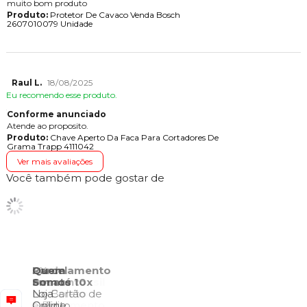
muito bom produto
Produto:
Protetor De Cavaco Venda Bosch
2607010079 Unidade
Raul L.
18/08/2025
Eu recomendo esse produto.
Conforme anunciado
Atende ao proposito.
Produto:
Chave Aperto Da Faca Para Cortadores De
Grama Trapp 4111042
Ver mais avaliações
Você também pode gostar de
Envio para
5% de
Parcelamento
Quem
Todo o Brasil
Desconto
em até 10x
Somos
Consulte o
No Boleto
No Cartão de
Loja
Regulamento
e Pix
Crédito
Online