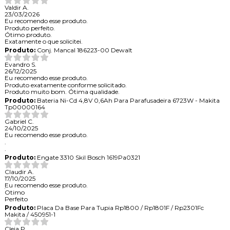
Valdir A.
23/03/2026
Eu recomendo esse produto.
Produto perfeito.
Ótimo produto.
Exatamente o que solicitei.
Produto:
Conj. Mancal 186223-00 Dewalt
Evandro S.
26/12/2025
Eu recomendo esse produto.
Produto exatamente conforme solicitado.
Produto muito bom. Ótima qualidade.
Produto:
Bateria Ni-Cd 4,8V 0,6Ah Para Parafusadeira 6723W - Makita
Tp00000164
Gabriel C.
24/10/2025
Eu recomendo esse produto.
.
.
Produto:
Engate 3310 Skil Bosch 1619Pa0321
Claudir A.
17/10/2025
Eu recomendo esse produto.
Otimo
Perfeito
Produto:
Placa Da Base Para Tupia Rp1800 / Rp1801F / Rp2301Fc
Makita / 450951-1
Cleia P.