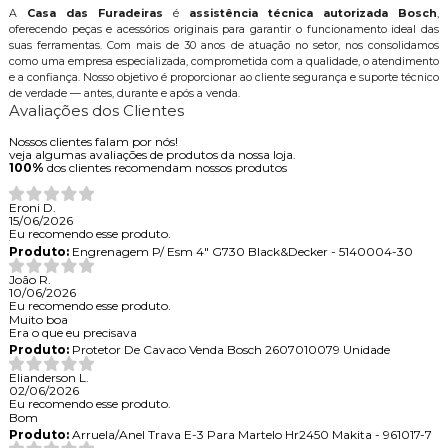
A
Casa das Furadeiras
é
assistência técnica autorizada Bosch
,
oferecendo peças e acessórios originais para garantir o funcionamento ideal das
suas ferramentas. Com mais de 30 anos de atuação no setor, nos consolidamos
como uma empresa especializada, comprometida com a qualidade, o atendimento
e a confiança. Nosso objetivo é proporcionar ao cliente segurança e suporte técnico
de verdade — antes, durante e após a venda.
Avaliações dos Clientes
Nossos clientes falam por nós!
veja algumas avaliações de produtos da nossa loja.
100%
dos clientes recomendam nossos produtos
Eroni D.
15/06/2026
Eu recomendo esse produto.
Produto:
Engrenagem P/ Esm 4" G730 Black&Decker - 5140004-30
João R.
10/06/2026
Eu recomendo esse produto.
Muito boa
Era o que eu precisava
Produto:
Protetor De Cavaco Venda Bosch 2607010079 Unidade
Elianderson L.
02/06/2026
Eu recomendo esse produto.
Bom
Produto:
Arruela/Anel Trava E-3 Para Martelo Hr2450 Makita - 961017-7