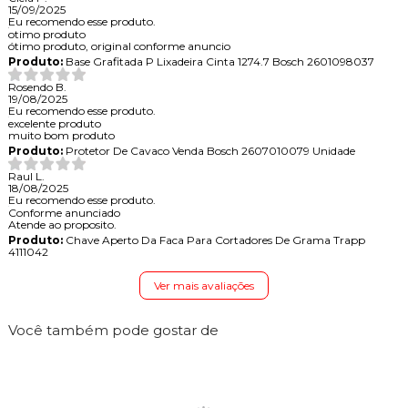
15/09/2025
Eu recomendo esse produto.
otimo produto
ótimo produto, original conforme anuncio
Produto:
Base Grafitada P Lixadeira Cinta 1274.7 Bosch 2601098037
Rosendo B.
19/08/2025
Eu recomendo esse produto.
excelente produto
muito bom produto
Produto:
Protetor De Cavaco Venda Bosch 2607010079 Unidade
Raul L.
18/08/2025
Eu recomendo esse produto.
Conforme anunciado
Atende ao proposito.
Produto:
Chave Aperto Da Faca Para Cortadores De Grama Trapp
4111042
Ver mais avaliações
Você também pode gostar de