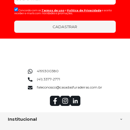
Concordo com os
Termos de uso
e
Politica de Privacidade
e aceito
receber e-mails com novidades e promoções.
CADASTRAR
4199300380
(41) 3377-2771
faleconosco@casadasfuradeiras.com.br
Institucional