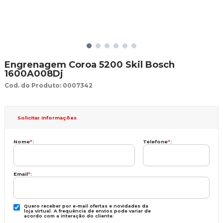
Engrenagem Coroa 5200 Skil Bosch
1600A008Dj
Cod. do Produto: 0007342
Solicitar Informações
Nome
*
:
Telefone
*
:
Email
*
:
Quero receber por e-mail ofertas e novidades da
loja virtual. A frequência de envios pode variar de
acordo com a interação do cliente.