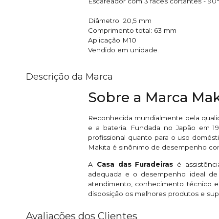
Escareador com 3 faces cortantes - 90°
Diâmetro: 20,5 mm
Comprimento total: 63 mm
Aplicação M10
Vendido em unidade.
Descrição da Marca
Sobre a Marca Mak
Reconhecida mundialmente pela qualid
e a bateria. Fundada no Japão em 191
profissional quanto para o uso domésti
Makita é sinônimo de desempenho conf
A
Casa das Furadeiras
é assistênc
adequada e o desempenho ideal de s
atendimento, conhecimento técnico e
disposição os melhores produtos e sup
Avaliações dos Clientes