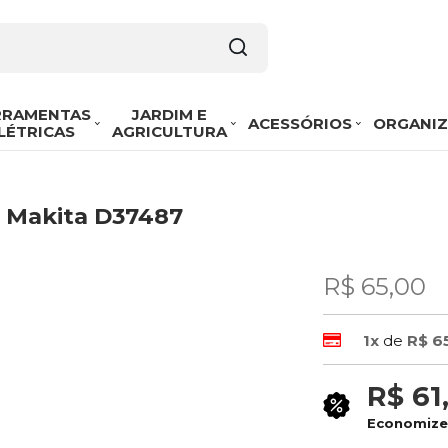
RRAMENTAS
JARDIM E
ACESSÓRIOS
ORGANI
LÉTRICAS
AGRICULTURA
m Makita D37487
R$ 65,00
1x
de
R$ 6
R$ 61
Economiz