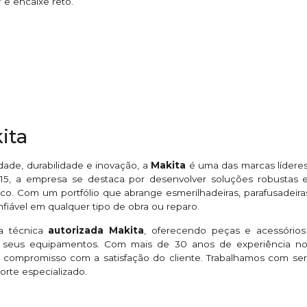
 e encaixe reto.
ita
ade, durabilidade e inovação, a
Makita
é uma das marcas líderes
5, a empresa se destaca por desenvolver soluções robustas e 
co. Com um portfólio que abrange esmerilhadeiras, parafusadeiras,
iável em qualquer tipo de obra ou reparo.
ia técnica
autorizada Makita
, oferecendo peças e acessórios
eus equipamentos. Com mais de 30 anos de experiência no 
 compromisso com a satisfação do cliente. Trabalhamos com se
orte especializado.