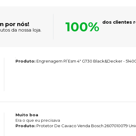
100%
dos clientes
m por nós!
tos da nossa loja.
Produto:
Engrenagem P/ Esm 4" G730 Black&Decker - 5140
Muito boa
Era o que eu precisava
Produto:
Protetor De Cavaco Venda Bosch 2607010079 Un