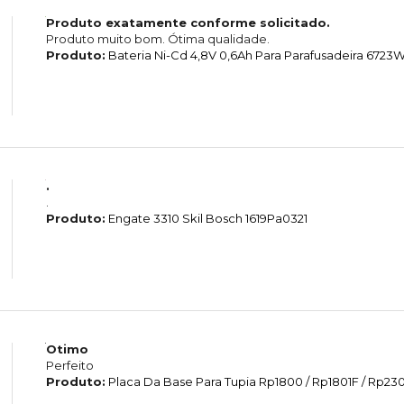
Produto exatamente conforme solicitado.
Produto muito bom. Ótima qualidade.
Produto:
Bateria Ni-Cd 4,8V 0,6Ah Para Parafusadeira 6723
.
.
Produto:
Engate 3310 Skil Bosch 1619Pa0321
Otimo
Perfeito
Produto:
Placa Da Base Para Tupia Rp1800 / Rp1801F / Rp2301