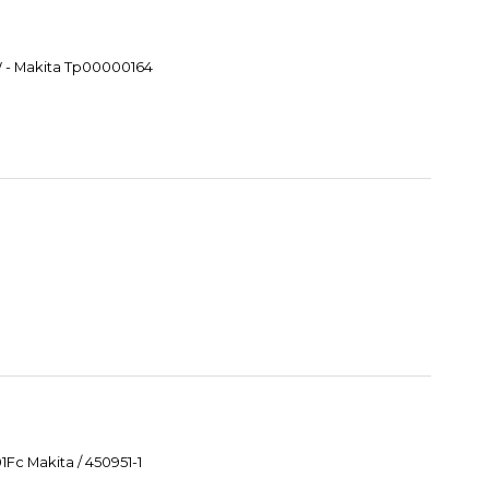
W - Makita Tp00000164
Fc Makita / 450951-1