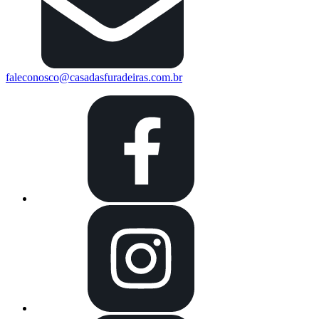
faleconosco@casadasfuradeiras.com.br