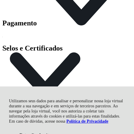
Pagamento
Selos e Certificados
Utilizamos seus dados para analisar e personalizar nossa loja virtual
durante a sua navegação e em serviços de terceiros parceiros. Ao
navegar pela loja virtual, você nos autoriza a coletar tais
informações através do cookies e utilizá-las para estas finalidades.
CASA DAS FURADEIRAS FERTEMP COMERCIAL LTDA,
Em caso de dúvidas, acesse nossa
Política de Privacidade
Av. Com. Franco - 6338 - Uberaba - 81560-000 - Curitiba - PR
CNPJ: 03.444.274/0001-68 | © Todos os direitos reservados - Casa
das Furadeiras - 2026