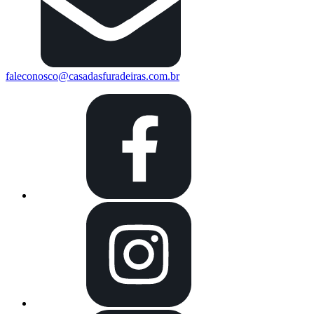
faleconosco@casadasfuradeiras.com.br