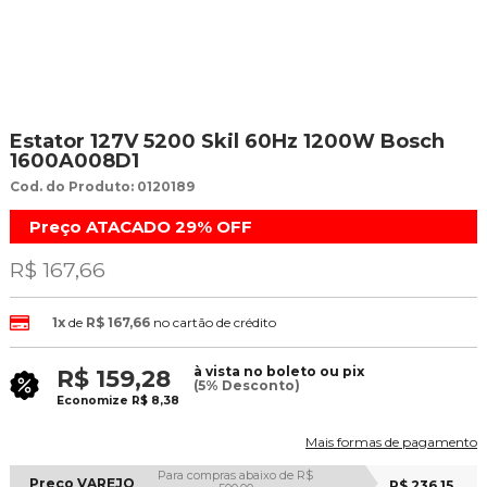
Estator 127V 5200 Skil 60Hz 1200W Bosch
1600A008D1
Cod. do Produto: 0120189
Preço ATACADO
29%
OFF
R$ 167,66
1x
de
R$ 167,66
no cartão de crédito
à vista no boleto ou pix
R$ 159,28
(5% Desconto)
Economize
R$ 8,38
Mais formas de pagamento
Para compras abaixo de R$
Preço VAREJO
R$ 236,15