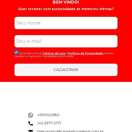
BEM VINDO!
Quer receber com exclusividade as melhores ofertas?
Concordo com os
Termos de uso
e
Politica de Privacidade
e aceito
receber e-mails com novidades e promoções.
CADASTRAR
4199300380
(41) 3377-2771
faleconosco@casadasfuradeiras.com.br