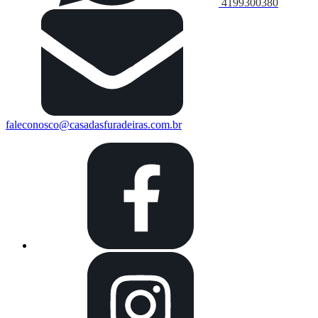
4199300380
faleconosco@casadasfuradeiras.com.br