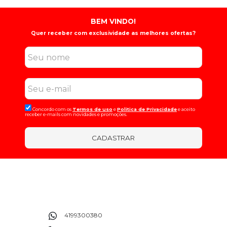
BEM VINDO!
Quer receber com exclusividade as melhores ofertas?
Concordo com os
Termos de uso
e
Politica de Privacidade
e aceito
receber e-mails com novidades e promoções.
CADASTRAR
4199300380