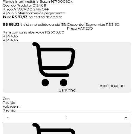
Flange Intermediária Bosch 16170006Dx
Cod. do Produto: 0124011
Preço ATACADO
24%
OFF
R$ 71,93
Mais formas de pagamento
1x
de
R$ 71,93
no cartão de crédito
R$ 68,33
à vista no boleto ou pix
(5% Desconto)
Economize
R$ 3,60
Preço VAREJO
Para compras abaixo de R$ 500,00
R$ 94,65
R$ 94,65
Adicionar ao
Carrinho
Cor:
Padrão
Voltagem:
Padrão
-
+