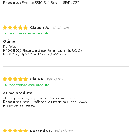
Produto:
Engate 3310 Skil Bosch 1619Pa0321
Claudir A.
17/10/2025
Eu recomendo esse produto.
Otimo
Perfeito
Produto:
Placa Da Base Para Tupia Rp1800 /
Rp1801F / Rp2301Fc Makita / 450951-1
Cleia P.
15/09/2025
Eu recomendo esse produto.
otimo produto
ótimo produto, original conforme anuncio
Produto:
Base Grafitada P Lixadeira Cinta 1274.7
Bosch 2601098037
Rosendo B.
19/08/2025