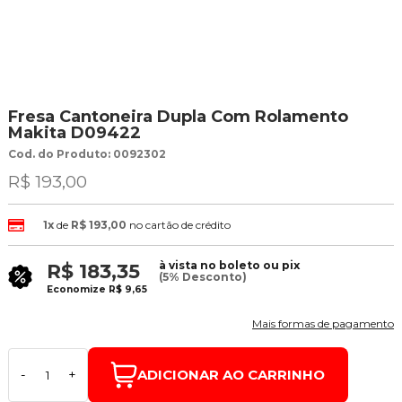
Fresa Cantoneira Dupla Com Rolamento
Makita D09422
Cod. do Produto: 0092302
R$ 193,00
1x
de
R$ 193,00
no cartão de crédito
à vista no boleto ou pix
R$ 183,35
(5% Desconto)
Economize
R$ 9,65
Mais formas de pagamento
ADICIONAR AO CARRINHO
-
+