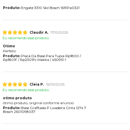
.
Produto:
Engate 3310 Skil Bosch 1619Pa0321
Claudir A.
17/10/2025
Eu recomendo esse produto.
Otimo
Perfeito
Produto:
Placa Da Base Para Tupia Rp1800 /
Rp1801F / Rp2301Fc Makita / 450951-1
Cleia P.
15/09/2025
Eu recomendo esse produto.
otimo produto
ótimo produto, original conforme anuncio
Produto:
Base Grafitada P Lixadeira Cinta 1274.7
Bosch 2601098037