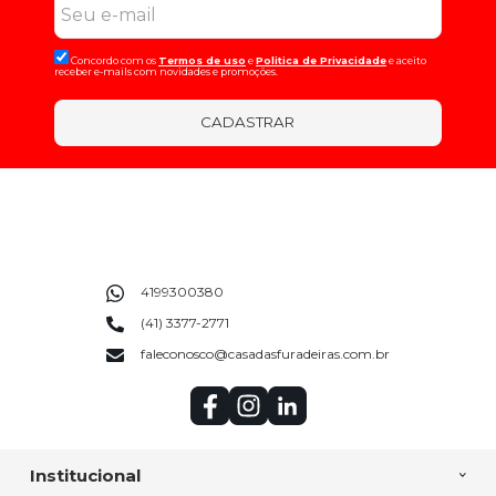
Concordo com os
Termos de uso
e
Politica de Privacidade
e aceito
receber e-mails com novidades e promoções.
CADASTRAR
4199300380
(41) 3377-2771
faleconosco@casadasfuradeiras.com.br
Institucional