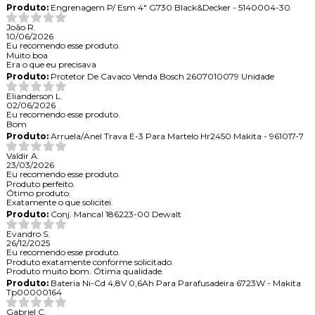
Produto:
Engrenagem P/ Esm 4" G730 Black&Decker - 5140004-30
João R.
10/06/2026
Eu recomendo esse produto.
Muito boa
Era o que eu precisava
Produto:
Protetor De Cavaco Venda Bosch 2607010079 Unidade
Elianderson L.
02/06/2026
Eu recomendo esse produto.
Bom
Produto:
Arruela/Anel Trava E-3 Para Martelo Hr2450 Makita - 961017-7
Valdir A.
23/03/2026
Eu recomendo esse produto.
Produto perfeito.
Ótimo produto.
Exatamente o que solicitei.
Produto:
Conj. Mancal 186223-00 Dewalt
Evandro S.
26/12/2025
Eu recomendo esse produto.
Produto exatamente conforme solicitado.
Produto muito bom. Ótima qualidade.
Produto:
Bateria Ni-Cd 4,8V 0,6Ah Para Parafusadeira 6723W - Makita
Tp00000164
Gabriel C.