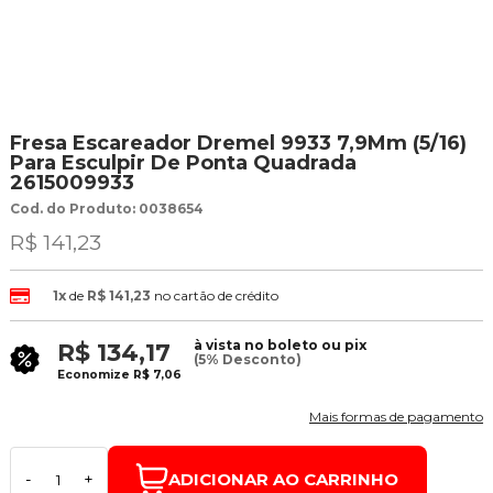
Fresa Escareador Dremel 9933 7,9Mm (5/16)
Para Esculpir De Ponta Quadrada
2615009933
Cod. do Produto: 0038654
R$ 141,23
1x
de
R$ 141,23
no cartão de crédito
à vista no boleto ou pix
R$ 134,17
(5% Desconto)
Economize
R$ 7,06
Mais formas de pagamento
ADICIONAR AO CARRINHO
-
+