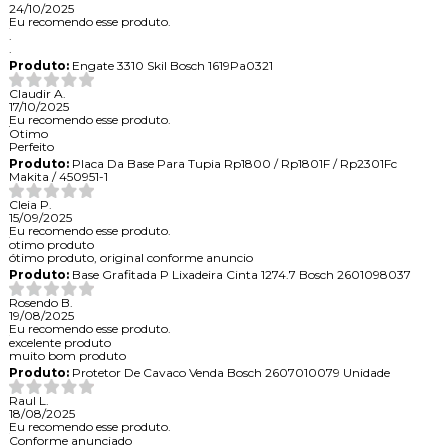
24/10/2025
Eu recomendo esse produto.
.
.
Produto:
Engate 3310 Skil Bosch 1619Pa0321
Claudir A.
17/10/2025
Eu recomendo esse produto.
Otimo
Perfeito
Produto:
Placa Da Base Para Tupia Rp1800 / Rp1801F / Rp2301Fc
Makita / 450951-1
Cleia P.
15/09/2025
Eu recomendo esse produto.
otimo produto
ótimo produto, original conforme anuncio
Produto:
Base Grafitada P Lixadeira Cinta 1274.7 Bosch 2601098037
Rosendo B.
19/08/2025
Eu recomendo esse produto.
excelente produto
muito bom produto
Produto:
Protetor De Cavaco Venda Bosch 2607010079 Unidade
Raul L.
18/08/2025
Eu recomendo esse produto.
Conforme anunciado