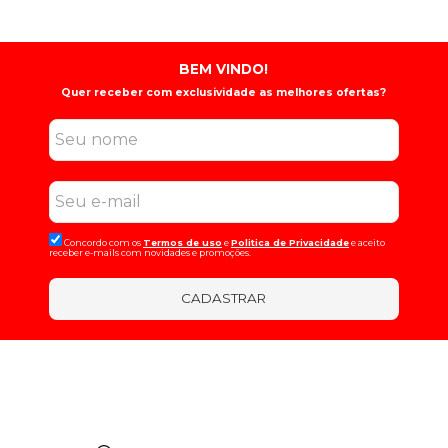
BEM VINDO!
Quer receber com exclusividade as melhores ofertas?
Concordo com os
Termos de uso
e
Politica de Privacidade
e aceito
receber e-mails com novidades e promoções.
CADASTRAR