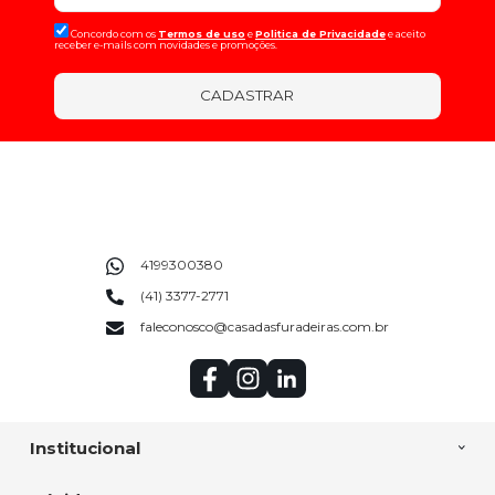
Concordo com os
Termos de uso
e
Politica de Privacidade
e aceito
receber e-mails com novidades e promoções.
CADASTRAR
4199300380
(41) 3377-2771
faleconosco@casadasfuradeiras.com.br
Institucional