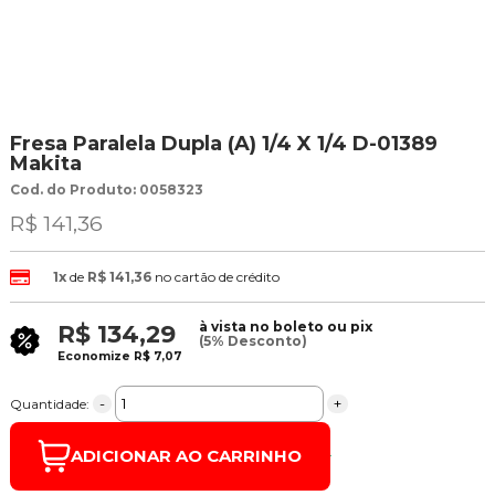
Fresa Paralela Dupla (A) 1/4 X 1/4 D-01389
Makita
Cod. do Produto: 0058323
R$ 141,36
1x
de
R$ 141,36
no cartão de crédito
à vista no boleto ou pix
R$ 134,29
(5% Desconto)
Economize
R$ 7,07
-
+
Quantidade:
ADICIONAR AO CARRINHO