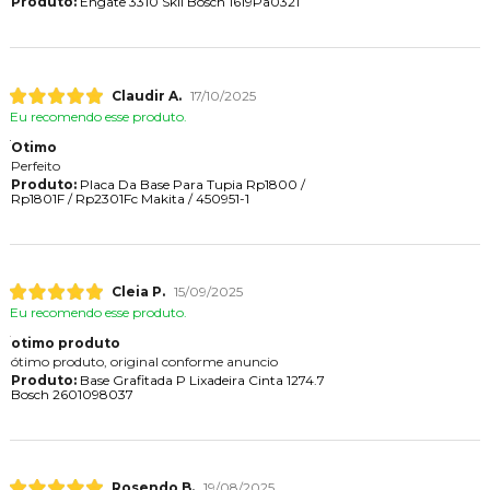
Produto:
Engate 3310 Skil Bosch 1619Pa0321
Claudir A.
17/10/2025
Eu recomendo esse produto.
Otimo
Perfeito
Produto:
Placa Da Base Para Tupia Rp1800 /
Rp1801F / Rp2301Fc Makita / 450951-1
Cleia P.
15/09/2025
Eu recomendo esse produto.
otimo produto
ótimo produto, original conforme anuncio
Produto:
Base Grafitada P Lixadeira Cinta 1274.7
Bosch 2601098037
Rosendo B.
19/08/2025