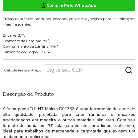
Compre Pelo WhatsApp
Fresas para fazer ranhuras, encaixes, entalhes e junções para as aplicações
mais frequentes.
Encaixe: 3/4\''
Diâmetro da Lâmina: 7/16\''
Comprimento da Lâmina: 1/4\''
Tamanho do Corpo: 1-5/16\''
Calcule Frete e Prazo
Descrição do Produto
A fresa ponta "U" HT Makita D01753 é uma ferramenta de corte de
alta qualidade, projetada para criar ranhuras e encaixes
arredondados em madeira e outros materiais similares. Com seu
formato de ponta em "U", ela garante um corte limpo e eficiente,
ideal para trabalhos de marcenaria e carpintaria que exigem um
acabamento profissional.