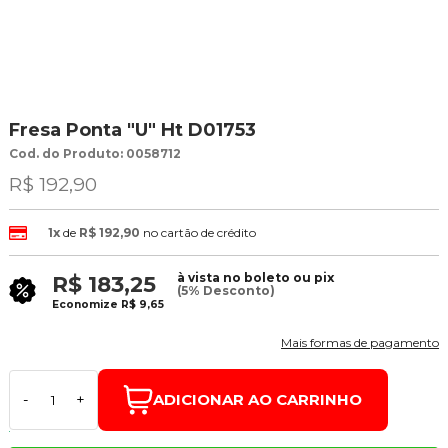
Fresa Ponta "U" Ht D01753
Cod. do Produto: 0058712
R$ 192,90
1x
de
R$ 192,90
no cartão de crédito
à vista no boleto ou pix
R$ 183,25
(5% Desconto)
Economize
R$ 9,65
Mais formas de pagamento
ADICIONAR AO CARRINHO
-
+