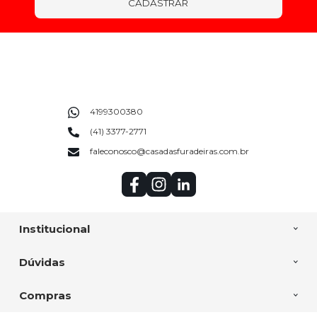
CADASTRAR
4199300380
(41) 3377-2771
faleconosco@casadasfuradeiras.com.br
Institucional
Dúvidas
Compras