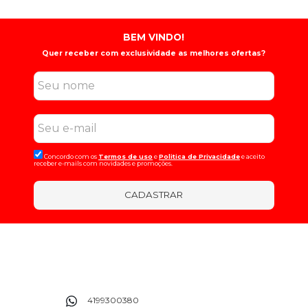
BEM VINDO!
Quer receber com exclusividade as melhores ofertas?
Concordo com os
Termos de uso
e
Politica de Privacidade
e aceito
receber e-mails com novidades e promoções.
CADASTRAR
4199300380