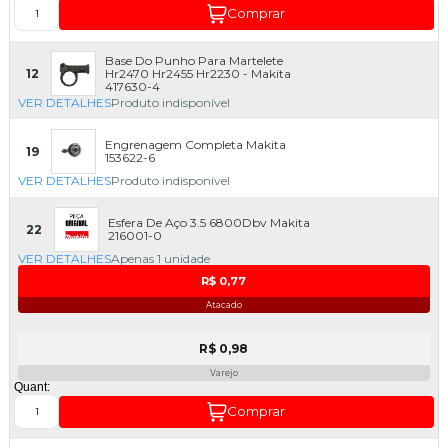
Comprar
Base Do Punho Para Martelete
12
Hr2470 Hr2455 Hr2230 - Makita
417630-4
VER DETALHES
Produto indisponível
Engrenagem Completa Makita
19
153622-6
VER DETALHES
Produto indisponível
Esfera De Aço 3.5 6800Dbv Makita
22
216001-0
VER DETALHES
Apenas 1 unidade
R$ 0,77
Atacado
R$ 0,98
Varejo
Quant:
Comprar