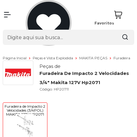
Favoritos
Página Inicial
Peças e Vista Explodida
MAKITA PEÇAS
Furadeira
Peças de
Furadeira De Impacto 2 Velocidades
3/4" Makita 127V Hp2071
Código:
HP20711
Furadeira de Impacto 2
Velocidades (3/4POL)
MAKITA 127V HP2071