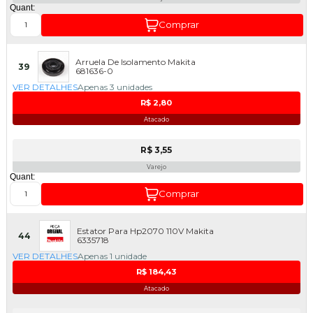
Quant:
Comprar
Arruela De Isolamento Makita
39
681636-0
VER DETALHES
Apenas 3 unidades
R$ 2,80
Atacado
R$ 3,55
Varejo
Quant:
Comprar
Estator Para Hp2070 110V Makita
44
6335718
VER DETALHES
Apenas 1 unidade
R$ 184,43
Atacado