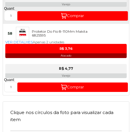
Varejo
Quant:
Comprar
Protetor Do Fio 8-110Mm Makita
58
6825595
VER DETALHES
Apenas 2 unidades
R$ 3,76
Atacado
R$ 4,77
Varejo
Quant:
Comprar
Clique nos círculos da foto para visualizar cada
item