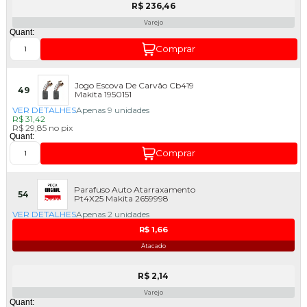
R$ 236,46
Varejo
Quant:
Comprar
Jogo Escova De Carvão Cb419
49
Makita 1950151
VER DETALHES
Apenas 9 unidades
R$ 31,42
R$ 29,85
no
pix
Quant:
Comprar
Parafuso Auto Atarraxamento
54
Pt4X25 Makita 2659998
VER DETALHES
Apenas 2 unidades
R$ 1,66
Atacado
R$ 2,14
Varejo
Quant: