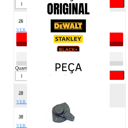
Comprar
Conjunto Do Atuador Dw502
26
Dewalt 186393-00
VER DETALHES
Apenas 1 unidade
R$ 16,18
Atacado
R$ 22,17
Varejo
Quant:
Comprar
Mola De Compressao Krxx /
28
Bhxx Dewalt 821986
VER DETALHES
Produto indisponível
Alavanca Impacto Dw502
30
Dewalt 18651400
VER DETALHES
Apenas 4 unidades