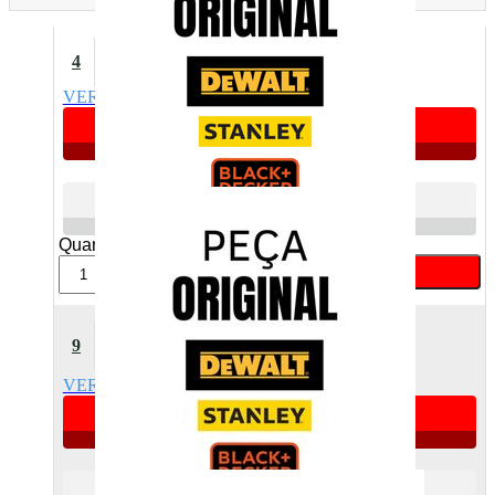
Mola Do Estator Dewalt
4
18743700
VER DETALHES
Apenas 4 unidades
R$ 4,49
Atacado
R$ 6,16
Varejo
Quant:
Comprar
Rolamento 608Z 8Mm X
9
22Mm X 7Mm Dewalt
60504008
VER DETALHES
Apenas 4 unidades
R$ 16,17
Atacado
R$ 22,16