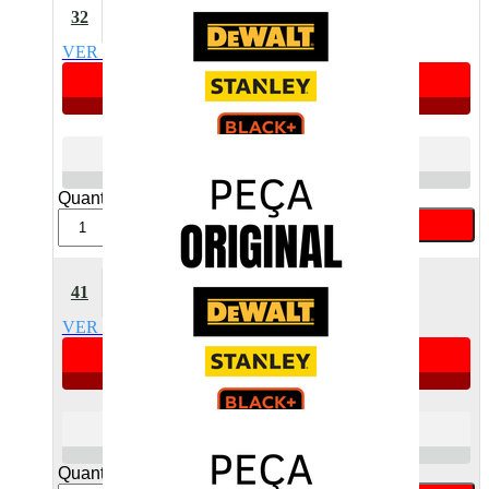
Mola Stretch Dewalt
32
15125600
VER DETALHES
Apenas 4 unidades
R$ 0,34
Atacado
R$ 0,47
Varejo
Quant:
Comprar
41
Lide Dewalt 18555100
VER DETALHES
Apenas 2 unidades
R$ 3,67
Atacado
R$ 5,03
Varejo
Quant: