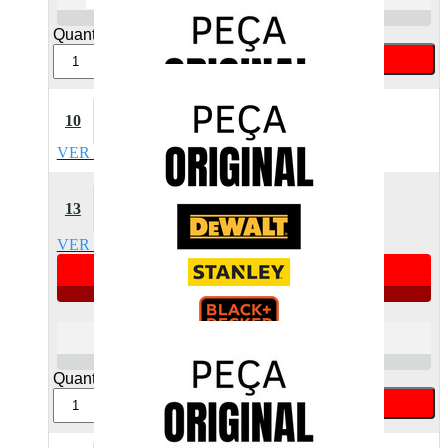
Varejo
Quant:
Comprar
Bucha Frontal Dw502
10
Dewalt 186399-00
VER DETALHES
Produto indisponível
Conjunto De Chave +
13
Mandril 1/2 Dewalt 185076-
00
VER DETALHES
Apenas 3 unidades
R$ 62,09
Atacado
R$ 85,06
Varejo
Quant:
Comprar