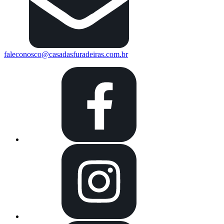
faleconosco@casadasfuradeiras.com.br