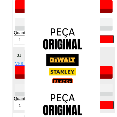
R$ 4,13
Atacado
R$ 5,67
Varejo
Quant:
Comprar
Pino De Impacto Dw502
31
Dewalt 18629300
VER DETALHES
Apenas 10 unidades
R$ 4,04
Atacado
R$ 5,47
Varejo
Quant:
Comprar