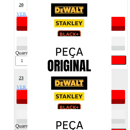
Bucha De Apoio Stretch
20
Dewalt 464292-00
VER DETALHES
Apenas 2 unidades
R$ 6,66
Atacado
R$ 9,13
Varejo
Quant:
Comprar
Parafuso M4.55 X 19Mm 20
23
Aço Dewalt 33001913
VER DETALHES
Apenas 5 unidades
R$ 6,25
Atacado
R$ 8,57
Varejo
Quant: