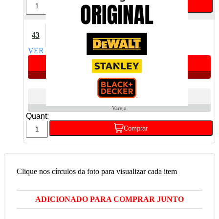
Comprar
Profundimetro Dewalt
43
80840100
VER DETALHES
Apenas 1 unidade
R$ 4,69
Atacado
R$ 6,43
Varejo
Quant:
Comprar
Clique nos círculos da foto para visualizar cada item
ADICIONADO PARA COMPRAR JUNTO