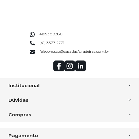
4199300380
(41) 3377-2771
faleconosco@casadasfuradeiras.com.br
Institucional
Dúvidas
Compras
Pagamento