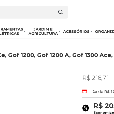
RRAMENTAS
JARDIM E
ACESSÓRIOS
ORGANI
LÉTRICAS
AGRICULTURA
, Gof 1200, Gof 1200 A, Gof 1300 Ace,
R$ 216,71
2x
de
R$ 1
R$ 20
Economiz