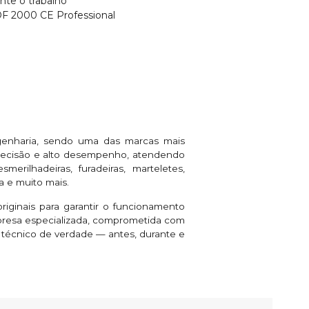
nte o trabalho
F 2000 CE Professional
genharia, sendo uma das marcas mais
 precisão e alto desempenho, atendendo
rilhadeiras, furadeiras, marteletes,
a e muito mais.
riginais para garantir o funcionamento
presa especializada, comprometida com
e técnico de verdade — antes, durante e