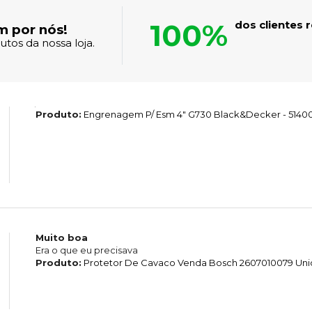
100%
dos clientes
m por nós!
tos da nossa loja.
Produto:
Engrenagem P/ Esm 4" G730 Black&Decker - 5140
Muito boa
Era o que eu precisava
Produto:
Protetor De Cavaco Venda Bosch 2607010079 Un