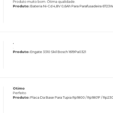
Produto muito bom. Ótima qualidade.
Produto:
Bateria Ni-Cd 4,8V 0,6Ah Para Parafusadeira 6723
.
.
Produto:
Engate 3310 Skil Bosch 1619Pa0321
Otimo
Perfeito
Produto:
Placa Da Base Para Tupia Rp1800 / Rp1801F / Rp2301