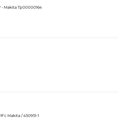
W - Makita Tp00000164
Fc Makita / 450951-1