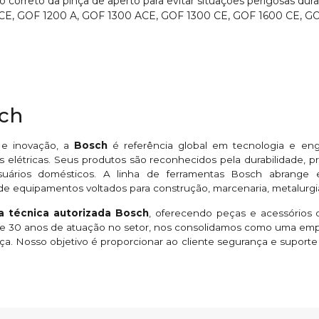
 correto da pinça de aperto para evitar situações perigosas dura
E, GOF 1200 A, GOF 1300 ACE, GOF 1300 CE, GOF 1600 CE, GO
sch
 e inovação, a
Bosch
é referência global em tecnologia e en
 elétricas. Seus produtos são reconhecidos pela durabilidade,
suários domésticos. A linha de ferramentas Bosch abrange esme
de equipamentos voltados para construção, marcenaria, metalurgi
ia técnica autorizada Bosch
, oferecendo peças e acessórios o
 de 30 anos de atuação no setor, nos consolidamos como uma em
ça. Nosso objetivo é proporcionar ao cliente segurança e suport