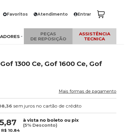
Favoritos
Atendimento
Entrar
PEÇAS
ASSISTÊNCIA
ZADORES
DE REPOSIÇÃO
TECNICA
 Gof 1300 Ce, Gof 1600 Ce, Gof
Mais formas de pagamento
08,36
sem juros no cartão de crédito
à vista no boleto ou pix
5,87
(5% Desconto)
e
R$ 10,84