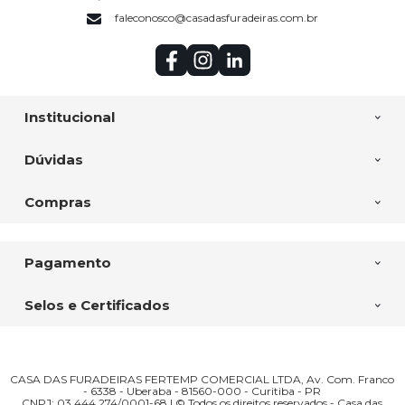
faleconosco@casadasfuradeiras.com.br
Institucional
Dúvidas
Compras
Pagamento
Selos e Certificados
CASA DAS FURADEIRAS FERTEMP COMERCIAL LTDA, Av. Com. Franco
- 6338 - Uberaba - 81560-000 - Curitiba - PR
CNPJ: 03.444.274/0001-68 | © Todos os direitos reservados - Casa das