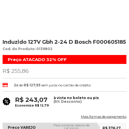
Induzido 127V Gbh 2-24 D Bosch F000605185
Cod. do Produto: 0139802
Preço ATACADO
32%
OFF
R$ 255,86
2x
de
R$ 127,93
sem juros no cartão de crédito
à vista no boleto ou pix
R$ 243,07
(5% Desconto)
Economize
R$ 12,79
Mais formas de pagamento
Para compras abaixo de
Preço VAREJO
R$ 376,27
R$ 500,00