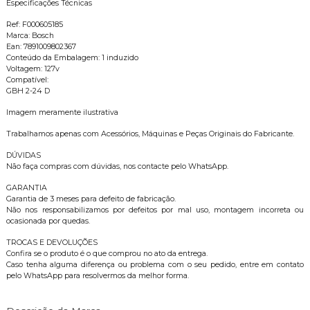
Especificações Técnicas
Ref: F000605185
Marca: Bosch
Ean: 7891009802367
Conteúdo da Embalagem: 1 induzido
Voltagem: 127v
Compatível:
GBH 2-24 D
Imagem meramente ilustrativa
Trabalhamos apenas com Acessórios, Máquinas e Peças Originais do Fabricante.
DÚVIDAS
Não faça compras com dúvidas, nos contacte pelo WhatsApp.
GARANTIA
Garantia de 3 meses para defeito de fabricação.
Não nos responsabilizamos por defeitos por mal uso, montagem incorreta ou
ocasionada por quedas.
TROCAS E DEVOLUÇÕES
Confira se o produto é o que comprou no ato da entrega.
Caso tenha alguma diferença ou problema com o seu pedido, entre em contato
pelo WhatsApp para resolvermos da melhor forma.