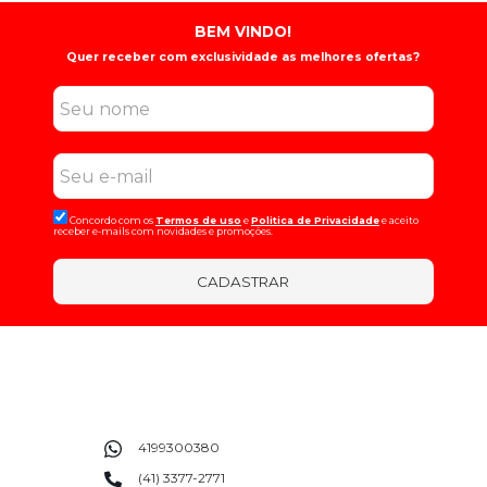
BEM VINDO!
Quer receber com exclusividade as melhores ofertas?
Concordo com os
Termos de uso
e
Politica de Privacidade
e aceito
receber e-mails com novidades e promoções.
CADASTRAR
4199300380
(41) 3377-2771