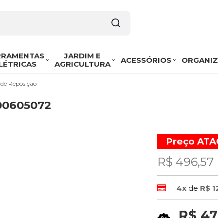
RRAMENTAS
JARDIM E
ACESSÓRIOS
ORGANI
LÉTRICAS
AGRICULTURA
 de Reposição
00605072
Preço AT
R$ 496,57
4x
de
R$ 1
R$ 47