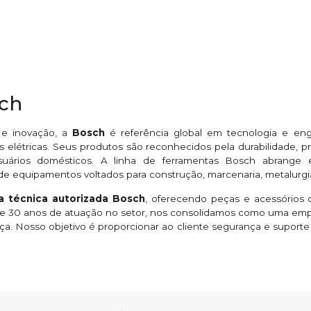
sch
 e inovação, a
Bosch
é referência global em tecnologia e en
 elétricas. Seus produtos são reconhecidos pela durabilidade,
suários domésticos. A linha de ferramentas Bosch abrange esme
de equipamentos voltados para construção, marcenaria, metalurgi
ia técnica autorizada Bosch
, oferecendo peças e acessórios o
 de 30 anos de atuação no setor, nos consolidamos como uma em
ça. Nosso objetivo é proporcionar ao cliente segurança e suport