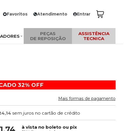
Favoritos
Atendimento
Entrar
PEÇAS
ASSISTÊNCIA
ZADORES
DE REPOSIÇÃO
TECNICA
ACADO
32%
OFF
Mais formas de pagamento
24,14
sem juros no cartão de crédito
à vista no boleto ou pix
1,74