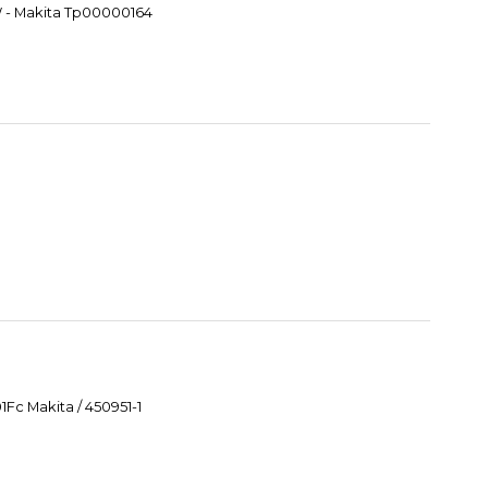
W - Makita Tp00000164
Fc Makita / 450951-1