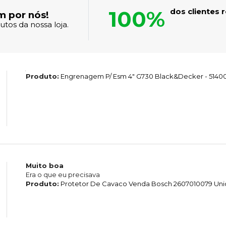
100%
dos clientes
m por nós!
tos da nossa loja.
Produto:
Engrenagem P/ Esm 4" G730 Black&Decker - 5140
Muito boa
Era o que eu precisava
Produto:
Protetor De Cavaco Venda Bosch 2607010079 Un