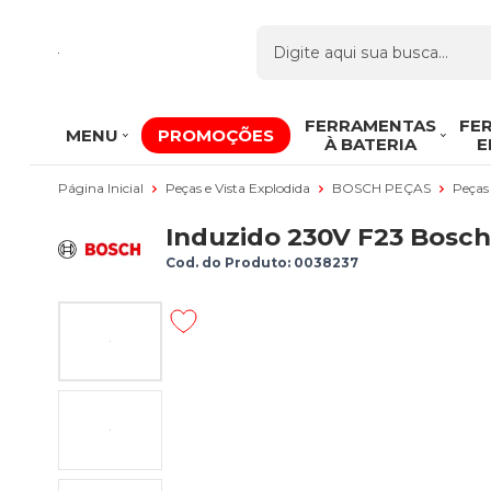
FERRAMENTAS
FE
MENU
PROMOÇÕES
À BATERIA
E
Página Inicial
Peças e Vista Explodida
BOSCH PEÇAS
Peças
Induzido 230V F23 Bosc
Cod. do Produto: 0038237