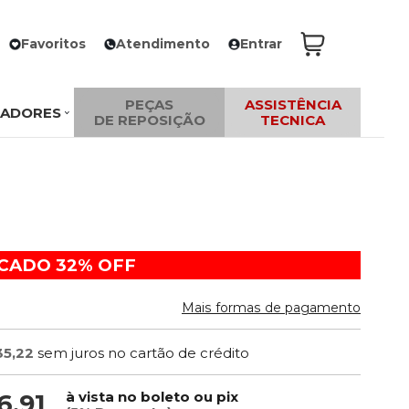
Favoritos
Atendimento
Entrar
PEÇAS
ASSISTÊNCIA
ZADORES
DE REPOSIÇÃO
TECNICA
ACADO
32%
OFF
Mais formas de pagamento
35,22
sem juros no cartão de crédito
à vista no boleto ou pix
6,91