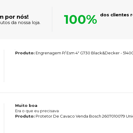
100%
dos clientes
m por nós!
tos da nossa loja.
Produto:
Engrenagem P/ Esm 4" G730 Black&Decker - 5140
Muito boa
Era o que eu precisava
Produto:
Protetor De Cavaco Venda Bosch 2607010079 Un