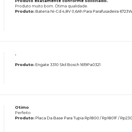
Produto exatamente conforme solicitado.
Produto muito bom. Ótima qualidade.
Produto:
Bateria Ni-Cd 4,8V 0,6Ah Para Parafusadeira 6723
.
.
Produto:
Engate 3310 Skil Bosch 1619Pa0321
Otimo
Perfeito
Produto:
Placa Da Base Para Tupia Rp1800 / Rp1801F / Rp2301