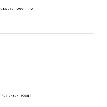
W - Makita Tp00000164
Fc Makita / 450951-1