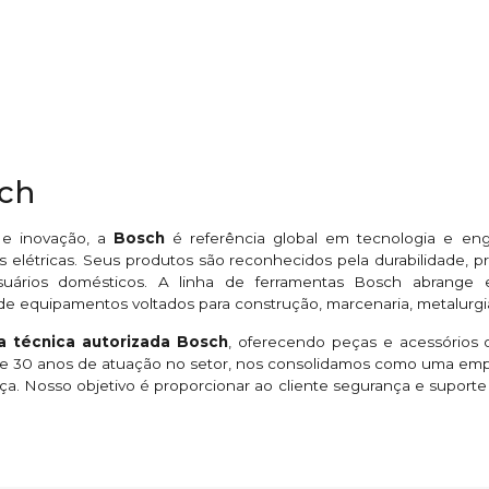
sch
 e inovação, a
Bosch
é referência global em tecnologia e en
 elétricas. Seus produtos são reconhecidos pela durabilidade,
suários domésticos. A linha de ferramentas Bosch abrange esme
de equipamentos voltados para construção, marcenaria, metalurgi
ia técnica autorizada Bosch
, oferecendo peças e acessórios o
 de 30 anos de atuação no setor, nos consolidamos como uma em
ça. Nosso objetivo é proporcionar ao cliente segurança e suport