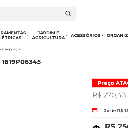
RRAMENTAS
JARDIM E
ACESSÓRIOS
ORGANI
LÉTRICAS
AGRICULTURA
 de Reposição
h 1619P06345
Preço AT
R$ 270,43
2x
de
R$ 1
R$ 25