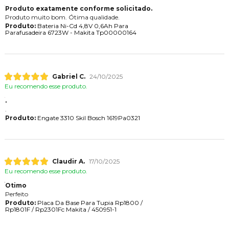
Produto exatamente conforme solicitado.
Produto muito bom. Ótima qualidade.
Produto:
Bateria Ni-Cd 4,8V 0,6Ah Para
Parafusadeira 6723W - Makita Tp00000164
Gabriel C.
24/10/2025
Eu recomendo esse produto.
.
.
Produto:
Engate 3310 Skil Bosch 1619Pa0321
Claudir A.
17/10/2025
Eu recomendo esse produto.
Otimo
Perfeito
Produto:
Placa Da Base Para Tupia Rp1800 /
Rp1801F / Rp2301Fc Makita / 450951-1