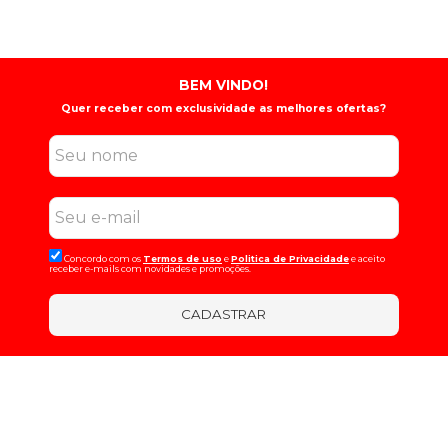
BEM VINDO!
Quer receber com exclusividade as melhores ofertas?
Concordo com os
Termos de uso
e
Politica de Privacidade
e aceito
receber e-mails com novidades e promoções.
CADASTRAR