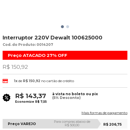
Interruptor 220V Dewalt 100625000
Cod. do Produto: 0014207
Preço ATACADO
27%
OFF
R$ 150,92
1x
de
R$ 150,92
no cartão de crédito
à vista no boleto ou pix
R$ 143,37
(5% Desconto)
Economize
R$ 7,55
Mais formas de pagamento
Para compras abaixo de
Preço VAREJO
R$ 206,75
R$ 500,00