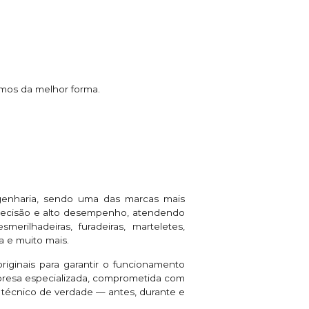
mos da melhor forma.
genharia, sendo uma das marcas mais
 precisão e alto desempenho, atendendo
rilhadeiras, furadeiras, marteletes,
a e muito mais.
riginais para garantir o funcionamento
presa especializada, comprometida com
e técnico de verdade — antes, durante e