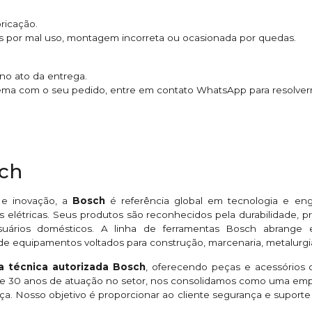
ricação.
s por mal uso, montagem incorreta ou ocasionada por quedas.
no ato da entrega.
ema com o seu pedido, entre em contato WhatsApp para resolver
sch
 e inovação, a
Bosch
é referência global em tecnologia e en
 elétricas. Seus produtos são reconhecidos pela durabilidade,
suários domésticos. A linha de ferramentas Bosch abrange esme
de equipamentos voltados para construção, marcenaria, metalurgi
ia técnica autorizada Bosch
, oferecendo peças e acessórios o
 de 30 anos de atuação no setor, nos consolidamos como uma em
ça. Nosso objetivo é proporcionar ao cliente segurança e suport