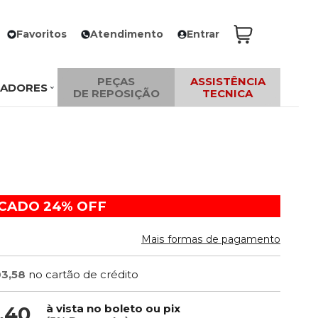
Favoritos
Atendimento
Entrar
PEÇAS
ASSISTÊNCIA
ZADORES
DE REPOSIÇÃO
TECNICA
ACADO
24%
OFF
Mais formas de pagamento
03,58
no cartão de crédito
à vista no boleto ou pix
,40