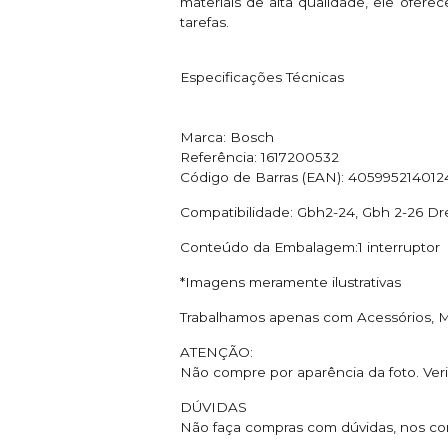
materiais de alta qualidade, ele ofere
tarefas.
Especificações Técnicas
Marca: Bosch
Referência: 1617200532
Código de Barras (EAN): 405995214012
Compatibilidade: Gbh2-24, Gbh 2-26 Dr
Conteúdo da Embalagem:1 interruptor
*Imagens meramente ilustrativas
Trabalhamos apenas com Acessórios, M
ATENÇÃO:
Não compre por aparência da foto. Ver
DÚVIDAS
Não faça compras com dúvidas, nos co