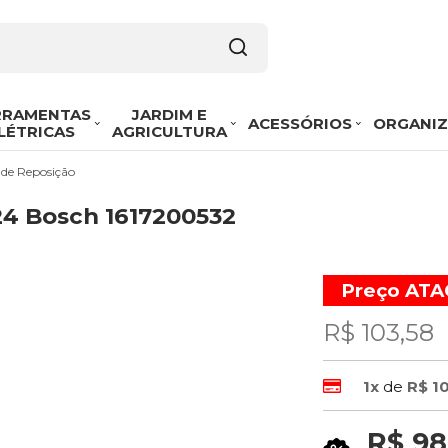
RRAMENTAS
JARDIM E
ACESSÓRIOS
ORGANI
LÉTRICAS
AGRICULTURA
 de Reposição
24 Bosch 1617200532
Preço AT
R$ 103,58
1x
de
R$ 1
R$ 98