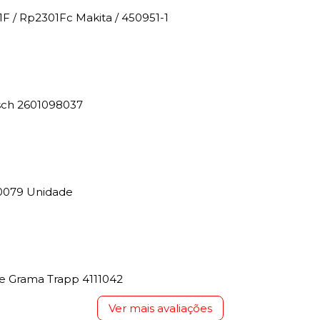
F / Rp2301Fc Makita / 450951-1
osch 2601098037
0079 Unidade
e Grama Trapp 4111042
Ver mais avaliações