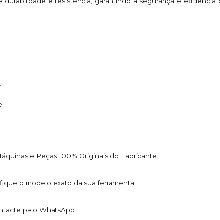
ce durabilidade e resistência, garantindo a segurança e eficiên
4
e
áquinas e Peças 100% Originais do Fabricante.
ifique o modelo exato da sua ferramenta.
ntacte pelo WhatsApp.