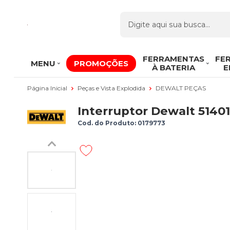
FERRAMENTAS
FE
MENU
PROMOÇÕES
À BATERIA
E
Página Inicial
Peças e Vista Explodida
DEWALT PEÇAS
Interruptor Dewalt 5140
Cod. do Produto: 0179773