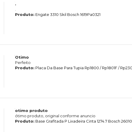
.
.
Produto:
Engate 3310 Skil Bosch 1619Pa0321
Otimo
Perfeito
Produto:
Placa Da Base Para Tupia Rp1800 / Rp1801F / Rp2301
otimo produto
ótimo produto, original conforme anuncio
Produto:
Base Grafitada P Lixadeira Cinta 1274.7 Bosch 260