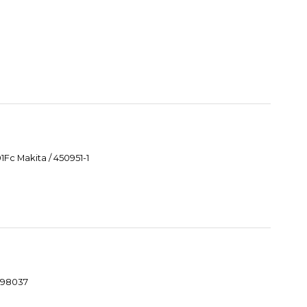
Fc Makita / 450951-1
1098037