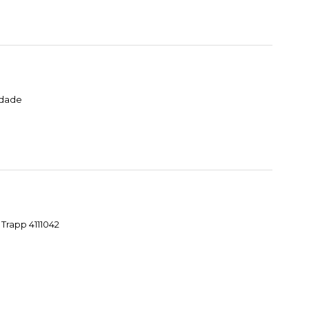
idade
Trapp 4111042