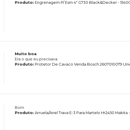
Produto:
Engrenagem P/ Esm 4" G730 Black&Decker - 5140
Muito boa
Era o que eu precisava
Produto:
Protetor De Cavaco Venda Bosch 2607010079 Un
Bom
Produto:
Arruela/Anel Trava E-3 Para Martelo Hr2450 Makita -