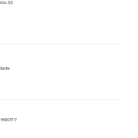
004-30
idade
 961017-7