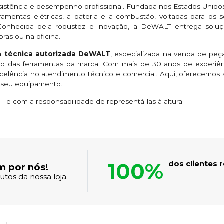
sistência e desempenho profissional. Fundada nos Estados Unido
ramentas elétricas, a bateria e a combustão, voltadas para os se
. Conhecida pela robustez e inovação, a DeWALT entrega so
bras ou na oficina.
ia técnica autorizada DeWALT
, especializada na venda de peças
eto das ferramentas da marca. Com mais de 30 anos de exper
excelência no atendimento técnico e comercial. Aqui, oferecemo
o seu equipamento.
e com a responsabilidade de representá-las à altura.
100%
dos clientes
m por nós!
tos da nossa loja.