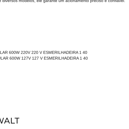
e diversos modelos, ele garante um acionamento preciso e confiável.
LAR 600W 220V 220 V ESMERILHADEIRA 1 40
LAR 600W 127V 127 V ESMERILHADEIRA 1 40
eWALT