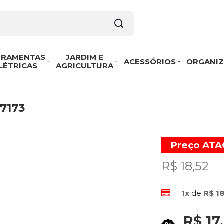
RRAMENTAS
JARDIM E
ACESSÓRIOS
ORGANI
LÉTRICAS
AGRICULTURA
17173
Preço AT
R$ 18,52
1x
de
R$ 1
R$ 17