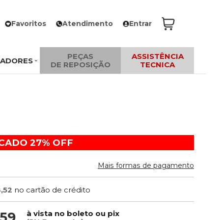
Favoritos
Atendimento
Entrar
PEÇAS
ASSISTÊNCIA
ZADORES
DE REPOSIÇÃO
TECNICA
ACADO
27%
OFF
Mais formas de pagamento
8,52
no cartão de crédito
à vista no boleto ou pix
,59