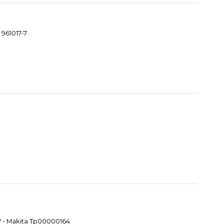
 961017-7
W - Makita Tp00000164