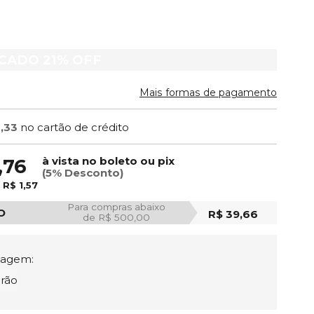
ACADO
21%
OFF
Mais formas de pagamento
1,33
no cartão de crédito
à vista no boleto ou pix
,76
(5% Desconto)
e
R$ 1,57
Para compras abaixo
O
R$ 39,66
de R$ 500,00
tagem:
rão