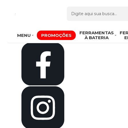
Olá Visitante!
Acesse sua conta e pedidos
Página Inicial
Quem Somos
Como Comprar
Fale Conosco
Venda Atacado
FERRAMENTAS
FE
MENU
PROMOÇÕES
Favoritos
À BATERIA
E