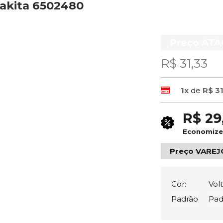
Makita 6502480
Preço AT
R$ 31,33
1x
de
R$ 3
R$ 29
Economiz
Preço VAREJ
Cor:
Vol
Padrão
Pad