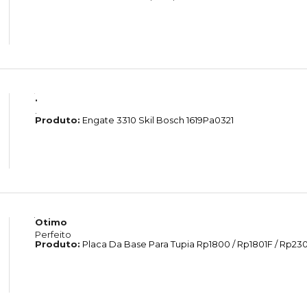
.
.
Produto:
Engate 3310 Skil Bosch 1619Pa0321
Otimo
Perfeito
Produto:
Placa Da Base Para Tupia Rp1800 / Rp1801F / Rp2301