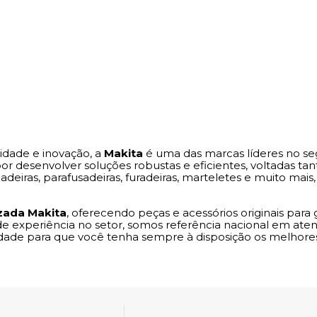
idade e inovação, a
Makita
é uma das marcas líderes no seg
 desenvolver soluções robustas e eficientes, voltadas tant
eiras, parafusadeiras, furadeiras, marteletes e muito ma
zada Makita
, oferecendo peças e acessórios originais pa
de experiência no setor, somos referência nacional em a
edade para que você tenha sempre à disposição os melhores