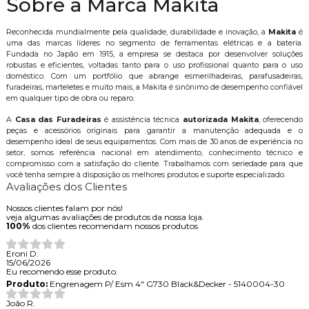
Sobre a Marca Makita
Reconhecida mundialmente pela qualidade, durabilidade e inovação, a
Makita
é
uma das marcas líderes no segmento de ferramentas elétricas e a bateria.
Fundada no Japão em 1915, a empresa se destaca por desenvolver soluções
robustas e eficientes, voltadas tanto para o uso profissional quanto para o uso
doméstico. Com um portfólio que abrange esmerilhadeiras, parafusadeiras,
furadeiras, marteletes e muito mais, a Makita é sinônimo de desempenho confiável
em qualquer tipo de obra ou reparo.
A
Casa das Furadeiras
é assistência técnica
autorizada Makita
, oferecendo
peças e acessórios originais para garantir a manutenção adequada e o
desempenho ideal de seus equipamentos. Com mais de 30 anos de experiência no
setor, somos referência nacional em atendimento, conhecimento técnico e
compromisso com a satisfação do cliente. Trabalhamos com seriedade para que
você tenha sempre à disposição os melhores produtos e suporte especializado.
Avaliações dos Clientes
Nossos clientes falam por nós!
veja algumas avaliações de produtos da nossa loja.
100%
dos clientes recomendam nossos produtos
Eroni D.
15/06/2026
Eu recomendo esse produto.
Produto:
Engrenagem P/ Esm 4" G730 Black&Decker - 5140004-30
João R.