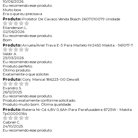
10/06/2026
Eu recomendo esse produto.
Muito boa
Era o que eu precisava
Produto:
Protetor De Cavaco Venda Bosch 2607010079 Unidade
Elianderson L.
02/06/2026
Eu recomendo esse produto.
Bom
Produto:
Arruela/Anel Trava E-3 Para Martelo Hr2450 Makita - 961017-7
Valdir A.
23/03/2026
Eu recomendo esse produto.
Produto perfeito.
Ótimo produto.
Exatamente o que solicitei.
Produto:
Conj. Mancal 186223-00 Dewalt
Evandro S.
26/12/2025
Eu recomendo esse produto.
Produto exatamente conforme solicitado.
Produto muito bom. Ótima qualidade.
Produto:
Bateria Ni-Cd 4,8V 0,6Ah Para Parafusadeira 6723W - Makita
Tp00000164
Gabriel C.
24/10/2025
Eu recomendo esse produto.
.