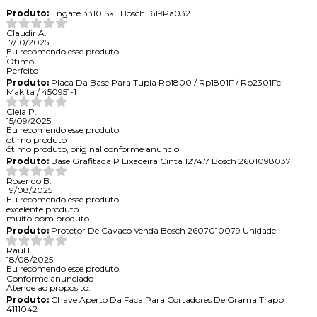
.
Produto:
Engate 3310 Skil Bosch 1619Pa0321
Claudir A.
17/10/2025
Eu recomendo esse produto.
Otimo
Perfeito
Produto:
Placa Da Base Para Tupia Rp1800 / Rp1801F / Rp2301Fc
Makita / 450951-1
Cleia P.
15/09/2025
Eu recomendo esse produto.
otimo produto
ótimo produto, original conforme anuncio
Produto:
Base Grafitada P Lixadeira Cinta 1274.7 Bosch 2601098037
Rosendo B.
19/08/2025
Eu recomendo esse produto.
excelente produto
muito bom produto
Produto:
Protetor De Cavaco Venda Bosch 2607010079 Unidade
Raul L.
18/08/2025
Eu recomendo esse produto.
Conforme anunciado
Atende ao proposito.
Produto:
Chave Aperto Da Faca Para Cortadores De Grama Trapp
4111042