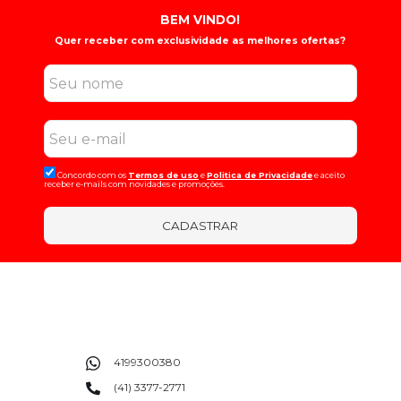
BEM VINDO!
Quer receber com exclusividade as melhores ofertas?
Concordo com os
Termos de uso
e
Politica de Privacidade
e aceito
receber e-mails com novidades e promoções.
CADASTRAR
4199300380
(41) 3377-2771