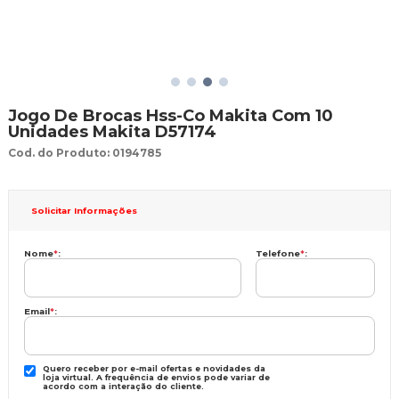
Jogo De Brocas Hss-Co Makita Com 10
Unidades Makita D57174
Cod. do Produto: 0194785
Solicitar Informações
Nome
*
:
Telefone
*
:
Email
*
:
Quero receber por e-mail ofertas e novidades da
loja virtual. A frequência de envios pode variar de
acordo com a interação do cliente.