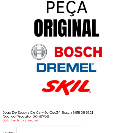
Jogo De Escova De Carvão Gdc34 Bosch 9618086921
Cod. do Produto: 0048788
Solicitar Informações
Nome
*
: