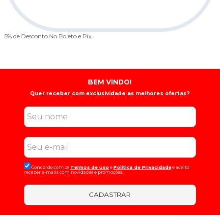
5% de Desconto
No Boleto e Pix
BEM VINDO!
Quer receber com exclusividade as melhores ofertas?
Concordo com os
Termos de uso
e
Politica de Privacidade
e aceito
receber e-mails com novidades e promoções.
CADASTRAR