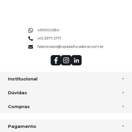
4199300380
(41) 3377-2771
faleconosco@casadasfuradeiras.com.br
Institucional
Dúvidas
Compras
Pagamento