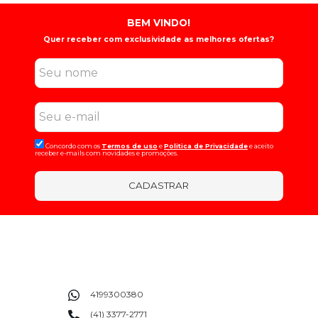
BEM VINDO!
Quer receber com exclusividade as melhores ofertas?
Concordo com os
Termos de uso
e
Politica de Privacidade
e aceito
receber e-mails com novidades e promoções.
CADASTRAR
4199300380
(41) 3377-2771