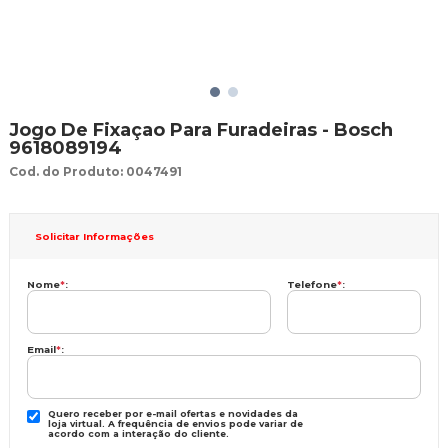
Jogo De Fixaçao Para Furadeiras - Bosch
9618089194
Cod. do Produto: 0047491
Solicitar Informações
Nome
*
:
Telefone
*
:
Email
*
:
Quero receber por e-mail ofertas e novidades da
loja virtual. A frequência de envios pode variar de
acordo com a interação do cliente.