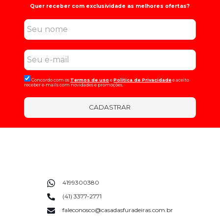
Quer receber com exclusividade as melhores ofertas?
Concordo com os
Termos de uso
e
Politica de Privacidade
e aceito
receber e-mails com novidades e promoções.
CADASTRAR
4199300380
(41) 3377-2771
faleconosco@casadasfuradeiras.com.br