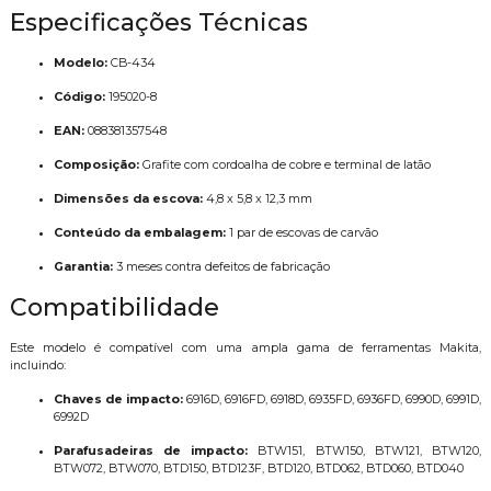
Especificações Técnicas
Modelo:
CB-434
Código:
195020-8
EAN:
088381357548
Composição:
Grafite com cordoalha de cobre e terminal de latão
Dimensões da escova:
4,8 x 5,8 x 12,3 mm
Conteúdo da embalagem:
1 par de escovas de carvão
Garantia:
3 meses contra defeitos de fabricação
Compatibilidade
Este modelo é compatível com uma ampla gama de ferramentas Makita,
incluindo:
Chaves de impacto:
6916D, 6916FD, 6918D, 6935FD, 6936FD, 6990D, 6991D,
6992D
Parafusadeiras de impacto:
BTW151, BTW150, BTW121, BTW120,
BTW072, BTW070, BTD150, BTD123F, BTD120, BTD062, BTD060, BTD040