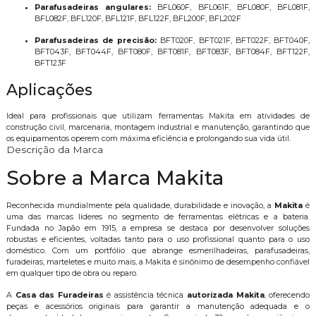
Parafusadeiras angulares:
BFL060F, BFL061F, BFL080F, BFL081F,
BFL082F, BFL120F, BFL121F, BFL122F, BFL200F, BFL202F
Parafusadeiras de precisão:
BFT020F, BFT021F, BFT022F, BFT040F,
BFT043F, BFT044F, BFT080F, BFT081F, BFT083F, BFT084F, BFT122F,
BFT123F
Aplicações
Ideal para profissionais que utilizam ferramentas Makita em atividades de
construção civil, marcenaria, montagem industrial e manutenção, garantindo que
os equipamentos operem com máxima eficiência e prolongando sua vida útil.
Descrição da Marca
Sobre a Marca Makita
Reconhecida mundialmente pela qualidade, durabilidade e inovação, a
Makita
é
uma das marcas líderes no segmento de ferramentas elétricas e a bateria.
Fundada no Japão em 1915, a empresa se destaca por desenvolver soluções
robustas e eficientes, voltadas tanto para o uso profissional quanto para o uso
doméstico. Com um portfólio que abrange esmerilhadeiras, parafusadeiras,
furadeiras, marteletes e muito mais, a Makita é sinônimo de desempenho confiável
em qualquer tipo de obra ou reparo.
A
Casa das Furadeiras
é assistência técnica
autorizada Makita
, oferecendo
peças e acessórios originais para garantir a manutenção adequada e o