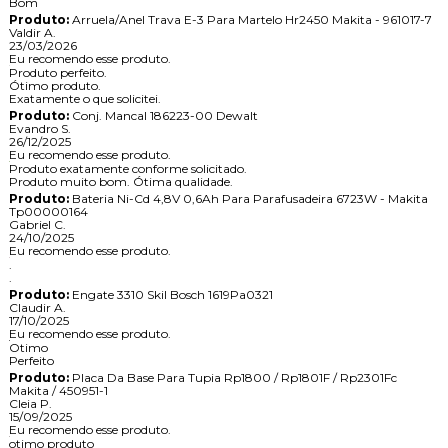
Bom
Produto:
Arruela/Anel Trava E-3 Para Martelo Hr2450 Makita - 961017-7
Valdir A.
23/03/2026
Eu recomendo esse produto.
Produto perfeito.
Ótimo produto.
Exatamente o que solicitei.
Produto:
Conj. Mancal 186223-00 Dewalt
Evandro S.
26/12/2025
Eu recomendo esse produto.
Produto exatamente conforme solicitado.
Produto muito bom. Ótima qualidade.
Produto:
Bateria Ni-Cd 4,8V 0,6Ah Para Parafusadeira 6723W - Makita
Tp00000164
Gabriel C.
24/10/2025
Eu recomendo esse produto.
.
.
Produto:
Engate 3310 Skil Bosch 1619Pa0321
Claudir A.
17/10/2025
Eu recomendo esse produto.
Otimo
Perfeito
Produto:
Placa Da Base Para Tupia Rp1800 / Rp1801F / Rp2301Fc
Makita / 450951-1
Cleia P.
15/09/2025
Eu recomendo esse produto.
otimo produto