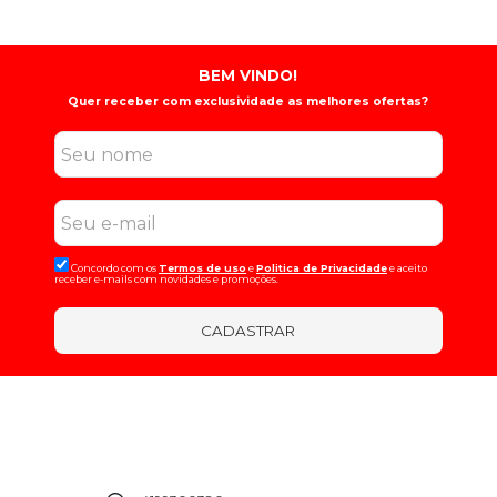
BEM VINDO!
Quer receber com exclusividade as melhores ofertas?
Concordo com os
Termos de uso
e
Politica de Privacidade
e aceito
receber e-mails com novidades e promoções.
CADASTRAR