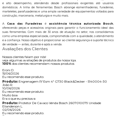
e alto desempenho, atendendo desde profissionais exigentes até usuários
domésticos. A linha de ferramentas Bosch abrange esmerilhadeiras, furadeiras,
marteletes, parafusadeiras e uma ampla variedade de equipamentos voltados para
construção, marcenaria, metalurgia e muito mais.
A
Casa das Furadeiras
é
assistência técnica autorizada Bosch
,
oferecendo peças e acessórios originais para garantir o funcionamento ideal das
suas ferramentas. Com mais de 30 anos de atuação no setor, nos consolidamos
como uma empresa especializada, comprometida com a qualidade, o atendimento
e a confiança. Nosso objetivo é proporcionar ao cliente segurança e suporte técnico
de verdade — antes, durante e após a venda.
Avaliações dos Clientes
Nossos clientes falam por nós!
veja algumas avaliações de produtos da nossa loja.
100%
dos clientes recomendam nossos produtos
Eroni D.
15/06/2026
Eu recomendo esse produto.
Produto:
Engrenagem P/ Esm 4" G730 Black&Decker - 5140004-30
João R.
10/06/2026
Eu recomendo esse produto.
Muito boa
Era o que eu precisava
Produto:
Protetor De Cavaco Venda Bosch 2607010079 Unidade
Elianderson L.
02/06/2026
Eu recomendo esse produto.