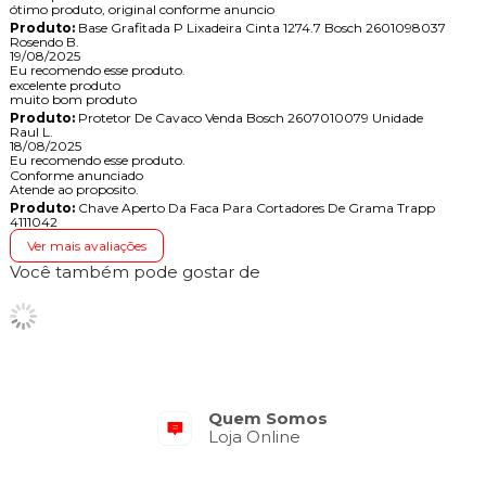
ótimo produto, original conforme anuncio
Produto:
Base Grafitada P Lixadeira Cinta 1274.7 Bosch 2601098037
Rosendo B.
19/08/2025
Eu recomendo esse produto.
excelente produto
muito bom produto
Produto:
Protetor De Cavaco Venda Bosch 2607010079 Unidade
Raul L.
18/08/2025
Eu recomendo esse produto.
Conforme anunciado
Atende ao proposito.
Produto:
Chave Aperto Da Faca Para Cortadores De Grama Trapp
4111042
Ver mais avaliações
Você também pode gostar de
Quem Somos
Loja Online