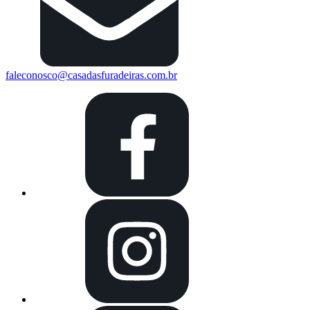
faleconosco@casadasfuradeiras.com.br