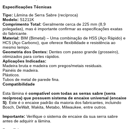
Especificações Técnicas
Tipo:
Lâmina de Serra Sabre (recíproca)
Modelo:
S1211K
Comprimento Total:
Geralmente cerca de 225 mm (8,9
polegadas), mas é importante confirmar as especificações exatas
do fabricante.
Material:
BIM (Bimetal) – Uma combinação de HSS (Aço Rápido) e
HCS (Aço Carbono), que oferece flexibilidade e resistência ao
mesmo tempo.
Geometria dos Dentes:
Dentes com passo grande (grosseiro),
otimizados para cortes rápidos.
Aplicações Indicadas:
Madeira bruta e madeira com pregos/metais residuais.
Painéis de madeira.
Plásticos.
Tubos de metal de parede fina.
Compatibilidade
Esta lâmina é
compatível com todas as serras sabre (serra
recíproca) que possuem sistema de encaixe universal (encaixe
S)
. Este é o encaixe padrão da maioria dos fabricantes, incluindo
Bosch, DeWalt, Makita, Metabo, Milwaukee, entre outros.
Importante:
Verifique o sistema de encaixe da sua serra sabre
antes de adquirir a lâmina.