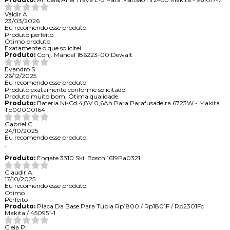
Valdir A.
23/03/2026
Eu recomendo esse produto.
Produto perfeito.
Ótimo produto.
Exatamente o que solicitei.
Produto:
Conj. Mancal 186223-00 Dewalt
Evandro S.
26/12/2025
Eu recomendo esse produto.
Produto exatamente conforme solicitado.
Produto muito bom. Ótima qualidade.
Produto:
Bateria Ni-Cd 4,8V 0,6Ah Para Parafusadeira 6723W - Makita
Tp00000164
Gabriel C.
24/10/2025
Eu recomendo esse produto.
.
.
Produto:
Engate 3310 Skil Bosch 1619Pa0321
Claudir A.
17/10/2025
Eu recomendo esse produto.
Otimo
Perfeito
Produto:
Placa Da Base Para Tupia Rp1800 / Rp1801F / Rp2301Fc
Makita / 450951-1
Cleia P.