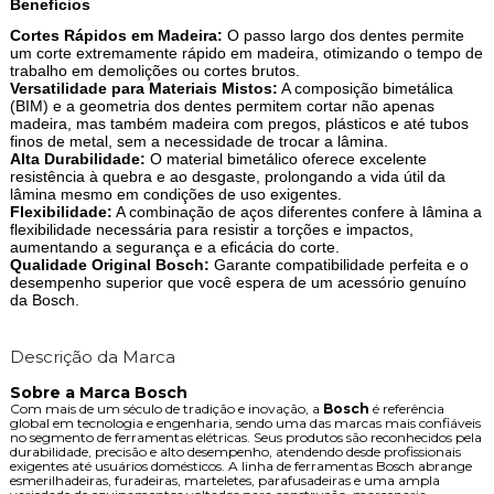
Benefícios
Cortes Rápidos em Madeira:
O passo largo dos dentes permite
um corte extremamente rápido em madeira, otimizando o tempo de
trabalho em demolições ou cortes brutos.
Versatilidade para Materiais Mistos:
A composição bimetálica
(BIM) e a geometria dos dentes permitem cortar não apenas
madeira, mas também madeira com pregos, plásticos e até tubos
finos de metal, sem a necessidade de trocar a lâmina.
Alta Durabilidade:
O material bimetálico oferece excelente
resistência à quebra e ao desgaste, prolongando a vida útil da
lâmina mesmo em condições de uso exigentes.
Flexibilidade:
A combinação de aços diferentes confere à lâmina a
flexibilidade necessária para resistir a torções e impactos,
aumentando a segurança e a eficácia do corte.
Qualidade Original Bosch:
Garante compatibilidade perfeita e o
desempenho superior que você espera de um acessório genuíno
da Bosch.
Descrição da Marca
Sobre a Marca Bosch
Com mais de um século de tradição e inovação, a
Bosch
é referência
global em tecnologia e engenharia, sendo uma das marcas mais confiáveis
no segmento de ferramentas elétricas. Seus produtos são reconhecidos pela
durabilidade, precisão e alto desempenho, atendendo desde profissionais
exigentes até usuários domésticos. A linha de ferramentas Bosch abrange
esmerilhadeiras, furadeiras, marteletes, parafusadeiras e uma ampla