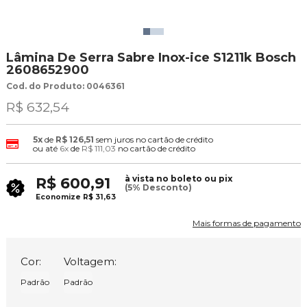
Lâmina De Serra Sabre Inox-ice S1211k Bosch
2608652900
Cod. do Produto: 0046361
R$ 632,54
5x
de
R$ 126,51
sem juros no cartão de crédito
ou até
6x
de
R$ 111,03
no cartão de crédito
à vista no boleto ou pix
R$ 600,91
(5% Desconto)
Economize
R$ 31,63
Mais formas de pagamento
Cor:
Voltagem:
Padrão
Padrão