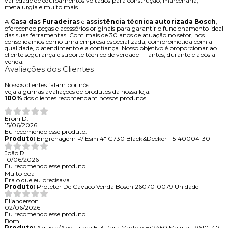
variedade de equipamentos voltados para construção, marcenaria,
metalurgia e muito mais.
A
Casa das Furadeiras
é
assistência técnica autorizada Bosch
,
oferecendo peças e acessórios originais para garantir o funcionamento ideal
das suas ferramentas. Com mais de 30 anos de atuação no setor, nos
consolidamos como uma empresa especializada, comprometida com a
qualidade, o atendimento e a confiança. Nosso objetivo é proporcionar ao
cliente segurança e suporte técnico de verdade — antes, durante e após a
venda.
Avaliações dos Clientes
Nossos clientes falam por nós!
veja algumas avaliações de produtos da nossa loja.
100%
dos clientes recomendam nossos produtos
Eroni D.
15/06/2026
Eu recomendo esse produto.
Produto:
Engrenagem P/ Esm 4" G730 Black&Decker - 5140004-30
João R.
10/06/2026
Eu recomendo esse produto.
Muito boa
Era o que eu precisava
Produto:
Protetor De Cavaco Venda Bosch 2607010079 Unidade
Elianderson L.
02/06/2026
Eu recomendo esse produto.
Bom
Produto:
Arruela/Anel Trava E-3 Para Martelo Hr2450 Makita - 961017-7