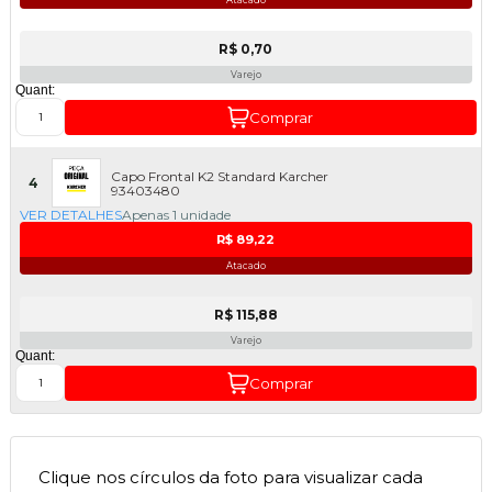
Atacado
R$ 0,70
Varejo
Quant:
Comprar
Capo Frontal K2 Standard Karcher
4
93403480
VER DETALHES
Apenas 1 unidade
R$ 89,22
Atacado
R$ 115,88
Varejo
Quant:
Comprar
Clique nos círculos da foto para visualizar cada