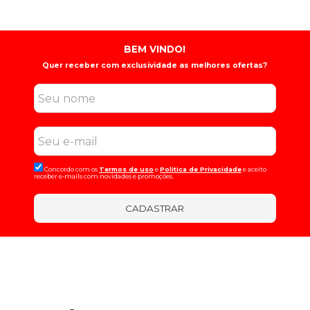
BEM VINDO!
Quer receber com exclusividade as melhores ofertas?
Concordo com os
Termos de uso
e
Politica de Privacidade
e aceito
receber e-mails com novidades e promoções.
CADASTRAR