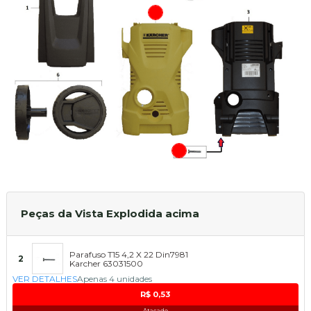
Peças da Vista Explodida acima
Parafuso T15 4,2 X 22 Din7981
2
Karcher 63031500
VER DETALHES
Apenas 4 unidades
R$ 0,53