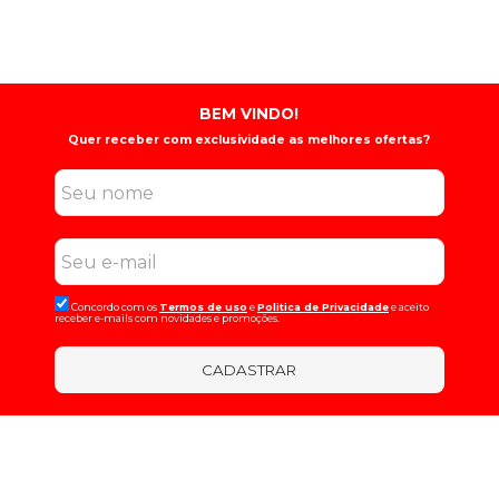
BEM VINDO!
Quer receber com exclusividade as melhores ofertas?
Concordo com os
Termos de uso
e
Politica de Privacidade
e aceito
receber e-mails com novidades e promoções.
CADASTRAR