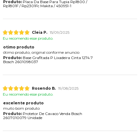
Produto:
Placa Da Base Para Tupia Rp1800 /
Rp1801F / Rp2301Fc Makita / 450951-1
Cleia P.
15/09/2025
Eu recomendo esse produto.
otimo produto
ótimo produto, original conforme anuncio
Produto:
Base Grafitada P Lixadeira Cinta 1274.7
Bosch 2601098037
Rosendo B.
19/08/2025
Eu recomendo esse produto.
excelente produto
muito bom produto
Produto:
Protetor De Cavaco Venda Bosch
2607010079 Unidade