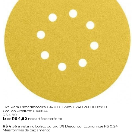
Lixa Para Esmerilhadeira C470 D115Mm G240 2608608750
Cod. do Produto: 0166634
R$ 4,80
1x
de
R$ 4,80
no cartão de crédito
R$ 4,56
à vista no boleto ou pix
(5% Desconto)
Economize
R$ 0,24
Mais formas de pagamento