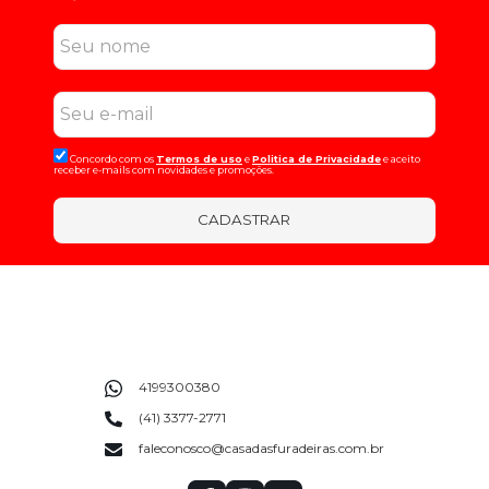
Concordo com os
Termos de uso
e
Politica de Privacidade
e aceito
receber e-mails com novidades e promoções.
CADASTRAR
4199300380
(41) 3377-2771
faleconosco@casadasfuradeiras.com.br