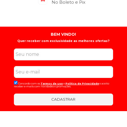
No Boleto e Pix
BEM VINDO!
Quer receber com exclusividade as melhores ofertas?
Concordo com os
Termos de uso
e
Politica de Privacidade
e aceito
receber e-mails com novidades e promoções.
CADASTRAR