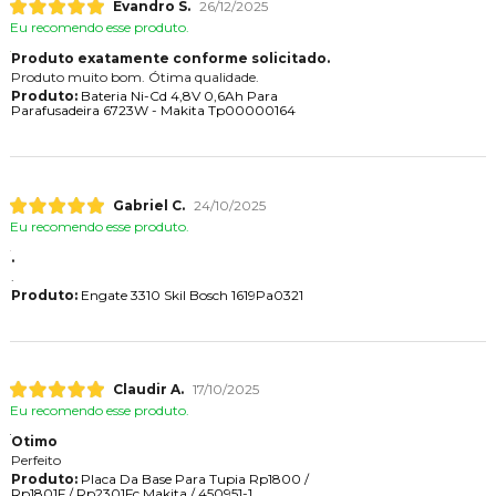
Evandro S.
26/12/2025
Eu recomendo esse produto.
Produto exatamente conforme solicitado.
Produto muito bom. Ótima qualidade.
Produto:
Bateria Ni-Cd 4,8V 0,6Ah Para
Parafusadeira 6723W - Makita Tp00000164
Gabriel C.
24/10/2025
Eu recomendo esse produto.
.
.
Produto:
Engate 3310 Skil Bosch 1619Pa0321
Claudir A.
17/10/2025
Eu recomendo esse produto.
Otimo
Perfeito
Produto:
Placa Da Base Para Tupia Rp1800 /
Rp1801F / Rp2301Fc Makita / 450951-1