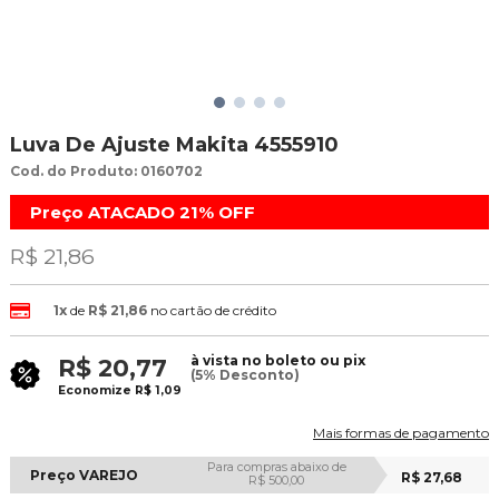
Luva De Ajuste Makita 4555910
Cod. do Produto: 0160702
Preço ATACADO
21%
OFF
R$ 21,86
1x
de
R$ 21,86
no cartão de crédito
à vista no boleto ou pix
R$ 20,77
(5% Desconto)
Economize
R$ 1,09
Mais formas de pagamento
Para compras abaixo de
Preço VAREJO
R$ 27,68
R$ 500,00