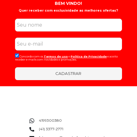
BEM VINDO!
Quer receber com exclusividade as melhores ofertas?
Concordo com os
Termos de uso
e
Politica de Privacidade
e aceito
receber e-mails com novidades e promoções.
CADASTRAR
4199300380
(41) 3377-2771