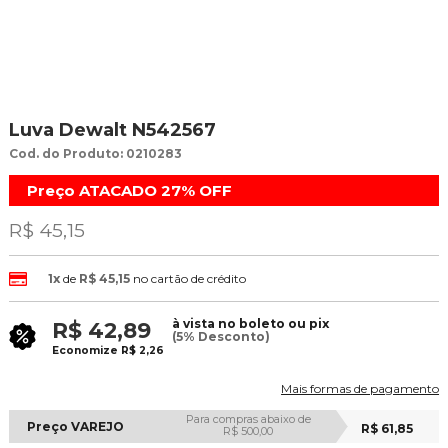
Luva Dewalt N542567
Cod. do Produto: 0210283
Preço ATACADO
27%
OFF
R$ 45,15
1x
de
R$ 45,15
no cartão de crédito
à vista no boleto ou pix
R$ 42,89
(5% Desconto)
Economize
R$ 2,26
Mais formas de pagamento
Para compras abaixo de
Preço VAREJO
R$ 61,85
R$ 500,00