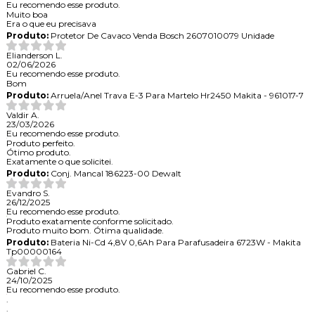
Eu recomendo esse produto.
Muito boa
Era o que eu precisava
Produto:
Protetor De Cavaco Venda Bosch 2607010079 Unidade
Elianderson L.
02/06/2026
Eu recomendo esse produto.
Bom
Produto:
Arruela/Anel Trava E-3 Para Martelo Hr2450 Makita - 961017-7
Valdir A.
23/03/2026
Eu recomendo esse produto.
Produto perfeito.
Ótimo produto.
Exatamente o que solicitei.
Produto:
Conj. Mancal 186223-00 Dewalt
Evandro S.
26/12/2025
Eu recomendo esse produto.
Produto exatamente conforme solicitado.
Produto muito bom. Ótima qualidade.
Produto:
Bateria Ni-Cd 4,8V 0,6Ah Para Parafusadeira 6723W - Makita
Tp00000164
Gabriel C.
24/10/2025
Eu recomendo esse produto.
.
.