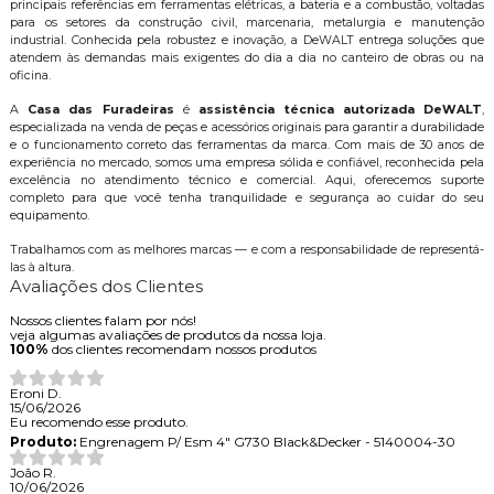
principais referências em ferramentas elétricas, a bateria e a combustão, voltadas
para os setores da construção civil, marcenaria, metalurgia e manutenção
industrial. Conhecida pela robustez e inovação, a DeWALT entrega soluções que
atendem às demandas mais exigentes do dia a dia no canteiro de obras ou na
oficina.
A
Casa das Furadeiras
é
assistência técnica autorizada DeWALT
,
especializada na venda de peças e acessórios originais para garantir a durabilidade
e o funcionamento correto das ferramentas da marca. Com mais de 30 anos de
experiência no mercado, somos uma empresa sólida e confiável, reconhecida pela
excelência no atendimento técnico e comercial. Aqui, oferecemos suporte
completo para que você tenha tranquilidade e segurança ao cuidar do seu
equipamento.
Trabalhamos com as melhores marcas — e com a responsabilidade de representá-
las à altura.
Avaliações dos Clientes
Nossos clientes falam por nós!
veja algumas avaliações de produtos da nossa loja.
100%
dos clientes recomendam nossos produtos
Eroni D.
15/06/2026
Eu recomendo esse produto.
Produto:
Engrenagem P/ Esm 4" G730 Black&Decker - 5140004-30
João R.
10/06/2026