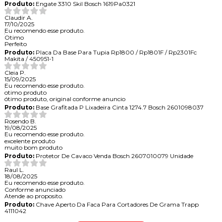
Produto:
Engate 3310 Skil Bosch 1619Pa0321
Claudir A.
17/10/2025
Eu recomendo esse produto.
Otimo
Perfeito
Produto:
Placa Da Base Para Tupia Rp1800 / Rp1801F / Rp2301Fc
Makita / 450951-1
Cleia P.
15/09/2025
Eu recomendo esse produto.
otimo produto
ótimo produto, original conforme anuncio
Produto:
Base Grafitada P Lixadeira Cinta 1274.7 Bosch 2601098037
Rosendo B.
19/08/2025
Eu recomendo esse produto.
excelente produto
muito bom produto
Produto:
Protetor De Cavaco Venda Bosch 2607010079 Unidade
Raul L.
18/08/2025
Eu recomendo esse produto.
Conforme anunciado
Atende ao proposito.
Produto:
Chave Aperto Da Faca Para Cortadores De Grama Trapp
4111042