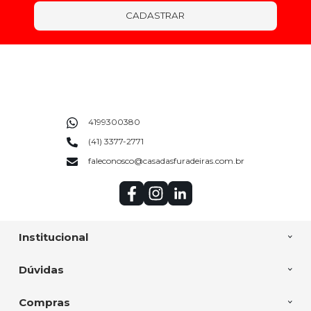
CADASTRAR
4199300380
(41) 3377-2771
faleconosco@casadasfuradeiras.com.br
Institucional
Dúvidas
Compras