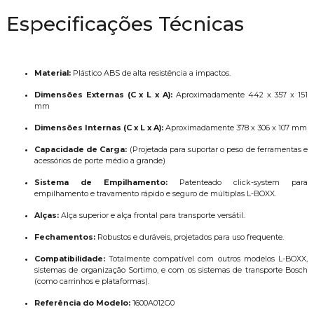
Especificações Técnicas
Material:
Plástico ABS de alta resistência a impactos.
Dimensões Externas (C x L x A):
Aproximadamente 442 x 357 x 151
mm
Dimensões Internas (C x L x A):
Aproximadamente 378 x 306 x 107 mm
Capacidade de Carga:
(Projetada para suportar o peso de ferramentas e
acessórios de porte médio a grande)
Sistema de Empilhamento:
Patenteado click-system para
empilhamento e travamento rápido e seguro de múltiplas L-BOXX.
Alças:
Alça superior e alça frontal para transporte versátil.
Fechamentos:
Robustos e duráveis, projetados para uso frequente.
Compatibilidade:
Totalmente compatível com outros modelos L-BOXX,
sistemas de organização Sortimo, e com os sistemas de transporte Bosch
(como carrinhos e plataformas).
Referência do Modelo:
1600A012G0