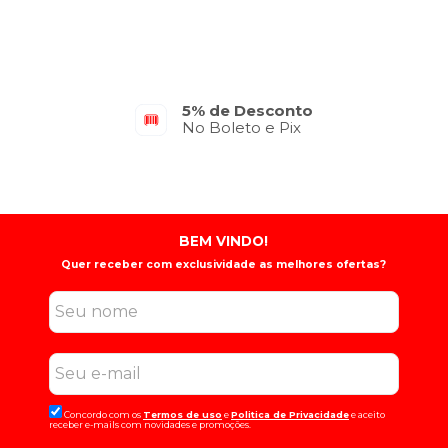
5% de Desconto
No Boleto e Pix
BEM VINDO!
Quer receber com exclusividade as melhores ofertas?
Concordo com os
Termos de uso
e
Politica de Privacidade
e aceito
receber e-mails com novidades e promoções.