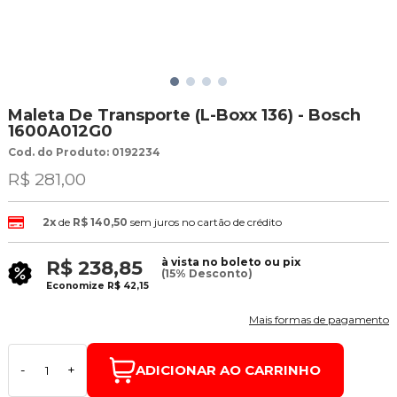
Maleta De Transporte (L-Boxx 136) - Bosch
1600A012G0
Cod. do Produto: 0192234
R$ 281,00
2x
de
R$ 140,50
sem juros no cartão de crédito
à vista no boleto ou pix
R$ 238,85
(15% Desconto)
Economize
R$ 42,15
Mais formas de pagamento
ADICIONAR AO CARRINHO
-
+