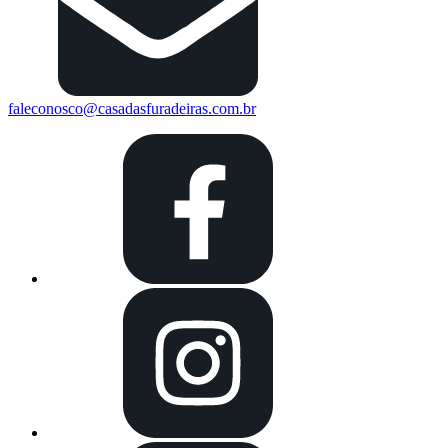
faleconosco@casadasfuradeiras.com.br